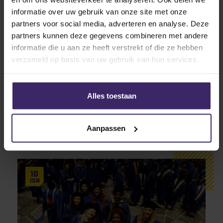
informatie over uw gebruik van onze site met onze
Lijkt jou het ook leuk om in Amerika te sporten en
partners voor social media, adverteren en analyse. Deze
studeren? Meld je
hier
vrijblijvend aan en wij
partners kunnen deze gegevens combineren met andere
nemen snel met je contact op!
informatie die u aan ze heeft verstrekt of die ze hebben
verzameld op basis van uw gebruik van hun services.
Alles toestaan
Other articles from Stijn
Aanpassen
van der Slot
10
Jun