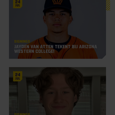
24
Jul
Signings
Jayden Van Atten tekent bij Arizona
Western College!
24
Jul
Signings