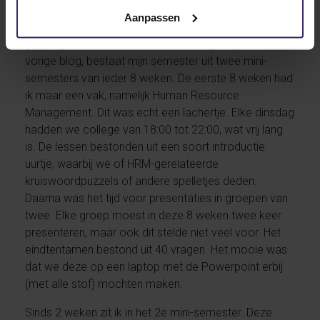
College
Aanpassen
Buiten al het voetballen heb ik ook nog school, wat
gelukkig niet veel voor stelt. Zoals uitgelegd in mijn
vorige blog, bestaat mijn semester uit twee mini-
semesters van ieder 8 weken. De eerste 8 weken had
ik maar een vak, namelijk Human Resource
Management. Dit was echt een lachertje. Elke dinsdag
hadden we college van 18:00 tot 22:00, wat vrij lang
is. De lessen bestonden uit een soort introductie
uurtje, waarbij we of HRM-gerelateerde
kruiswoordpuzzels of andere spelletjes deden.
Daarna was het tijd voor presentaties in groepen van
twee. Elke groep moest in deze 8 weken twee keer
presenteren, maar ook dit stelde niet veel voor. Het
eindtentamen bestond uit 40 vragen. Het mooie was
dat we deze op een laptop met de Powerpoint erbij
(met alle stof) mochten maken.
Sinds 2 weken zit ik in het 2e mini-semester. Deze