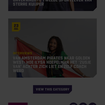
Sterre Kuijper
23
Jul
Interviews
Van Amsterdam Pirates naar Golden
West: hoe Ilysa Hoepelman het ‘zusje
van’ achter zich liet en zelf coach
werd
VIEW THIS CATEGORY