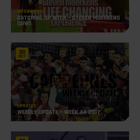
Interviews
Catching up with – Steven Moerkens
(UIW)
30
Oct
Updates
Weekly Update – Week 44 2017