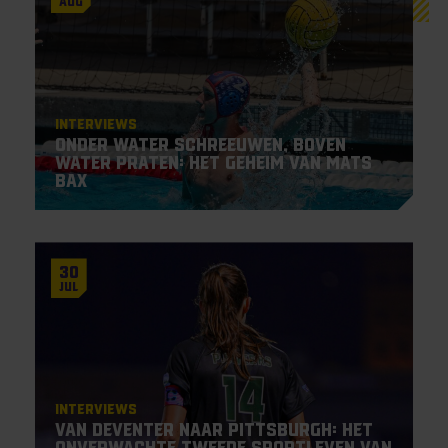
Aug
Interviews
Onder water schreeuwen, boven
water praten: het geheim van Mats
Bax
30
Jul
Interviews
Van Deventer naar Pittsburgh: het
onverwachte tweede sportleven van