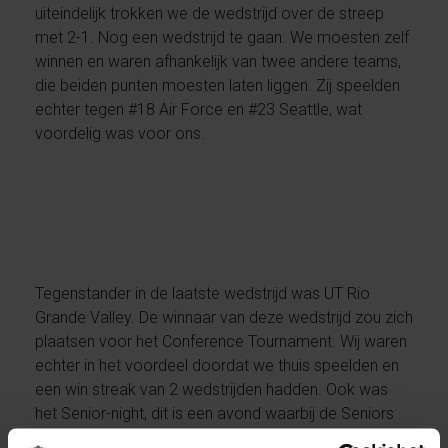
uiteindelijk trokken we de wedstrijd over de streep
met 2-1. Nog een wedstrijd te gaan. We moesten zelf
winnen en waren afhankelijk van twee andere teams,
die beiden punten moesten laten liggen. Zij speelden
echter tegen #18 Air Force en #23 Seattle, wat
voordelig was voor ons.
Tegenstander in de laatste wedstrijd was UT Rio
Grande Valley. De winnaar van deze wedstrijd zou zich
plaatsen voor het Conference Tournament. Wij waren
echter in het voordeel doordat we thuis speelden en
een win streak van 2 wedstrijden hadden. Ook was
het Senior-night, dit is een avond waarbij de Seniors
(laatstejaars studenten) hun laatste wedstrijd voor