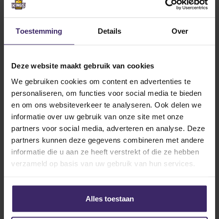
eigen publiek spelen. De meest beladen wedstrijd van
het seizoen begon goed, wij waren sterker en
iedereen in het team had het gevoel dat we zouden
Toestemming
Details
Over
winnen. Totdat UTRGV de 0-1 scoorde en wij een
mentale klap kregen. Hierna was het vooral pompen
of verzuipen en dit leidde uiteindelijk tot een heerlijke
Deze website maakt gebruik van cookies
goal: 1-1 met nog 10 minuten op de klok. Zoals zo
We gebruiken cookies om content en advertenties te
typerend voor ons seizoen missen we daarna 2 grote
personaliseren, om functies voor social media te bieden
kansen en valt in de laatste minuut een goal aan de
en om ons websiteverkeer te analyseren. Ook delen we
andere kant. Grote teleurstelling, ook omdat het
informatie over uw gebruik van onze site met onze
wederom niet nodig was. Het seizoen zit er dus op
partners voor social media, adverteren en analyse. Deze
zonder een trip naar Vegas voor het Conference
partners kunnen deze gegevens combineren met andere
Tournament.
informatie die u aan ze heeft verstrekt of die ze hebben
verzameld op basis van uw gebruik van hun services.
Alles toestaan