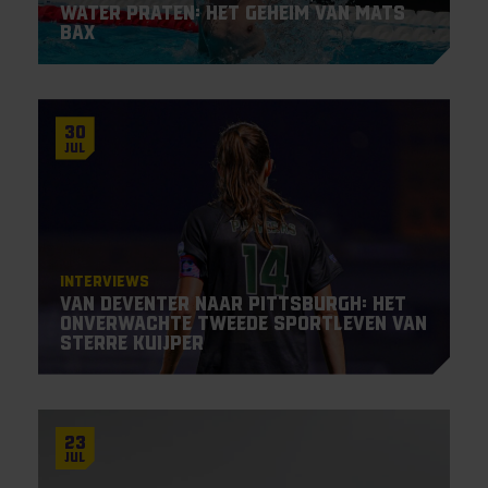
water praten: het geheim van Mats
Bax
30
Jul
Interviews
Van Deventer naar Pittsburgh: het
onverwachte tweede sportleven van
Sterre Kuijper
23
Jul