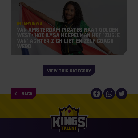
Interviews
Van Amsterdam Pirates naar Golden
West: hoe Ilysa Hoepelman het ‘zusje
van’ achter zich liet en zelf coach
werd
VIEW THIS CATEGORY
BACK