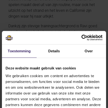
spelen maakt deel uit van zijn routine, maar ook het
uitzicht op het strand en het leven in Californië zijn
dingen waar hij naar uitkijkt.
Dankzij zijn stevige trainingsachtergrond is Ravi goed
voorbereid op het intensieve studentenleven dat hem
te wachten staat. Zijn doelen zijn helder: genieten van
de omgeving, beter worden als speler, nieuwe
contacten leggen en vooral zoveel mogelijk ervaring
Toestemming
Details
Over
opdoen. Voor Ravi is het avontuur in Amerika al
geslaagd als hij erin slaagt goed mee te komen in het
team, zich verder te ontwikkelen in het waterpolo en
Deze website maakt gebruik van cookies
het leven in Californië volop te beleven. ”Dan ben ik al
We gebruiken cookies om content en advertenties te
gewoon in Amerika, California en heb ik veel
personaliseren, om functies voor social media te bieden
gewaterpolood, dan is voor mij het avontuur al
en om ons websiteverkeer te analyseren. Ook delen we
geslaagd.” Wij wensen Ravi veel succes en plezier bij
informatie over uw gebruik van onze site met onze
Ventura College!
partners voor social media, adverteren en analyse. Deze
partners kunnen deze gegevens combineren met andere