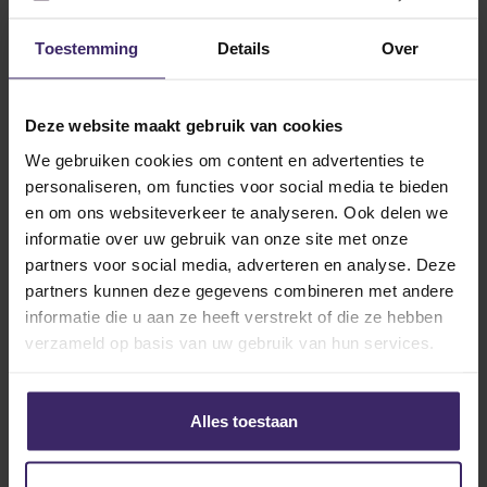
Celeste! Ben je nou benieuwd naar meer
Toestemming
Details
Over
dagelijkse avonturen van onze talenten? Volg
ons dan op Instagram voor de meest actuele
nieuws feed.
Deze website maakt gebruik van cookies
We gebruiken cookies om content en advertenties te
personaliseren, om functies voor social media te bieden
Other articles from Celeste
en om ons websiteverkeer te analyseren. Ook delen we
Veenstra
informatie over uw gebruik van onze site met onze
partners voor social media, adverteren en analyse. Deze
partners kunnen deze gegevens combineren met andere
3
informatie die u aan ze heeft verstrekt of die ze hebben
Feb
verzameld op basis van uw gebruik van hun services.
Alles toestaan
Awards