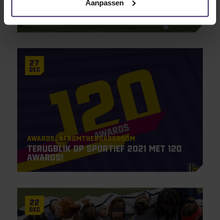
Aanpassen
Celeste Veenstra sleept All-PSAC
Award binnen!
27
Dec
Awards
#Fromtheboardroom
Terugblik op sportief 2021 met 120
Awards!
22
Dec