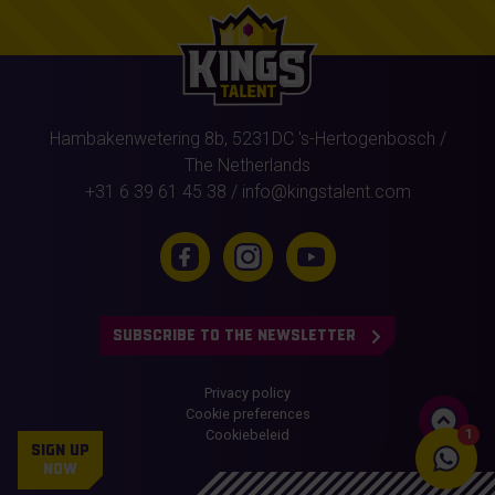
Hambakenwetering 8b,
5231DC
's-Hertogenbosch
/
The Netherlands
+31 6 39 61 45 38
/
info@kingstalent.com
SUBSCRIBE TO THE NEWSLETTER
Privacy policy
Cookie preferences
Cookiebeleid
1
SIGN UP
NOW