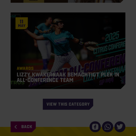
11
May
Awards
Lizzy Kwakernaak bemachtigt plek in
All-Conference Team
VIEW THIS CATEGORY
BACK