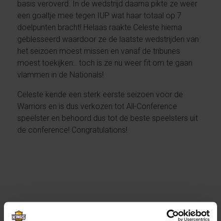
basis veroverd. In de wedstrijd daarna pikte ze weer
een goaltje mee tegen IUP wat haar totaal op 7
doelpunten bracht! Helaas raakte Celeste hierna
geblesseerd waardoor ze de laatste wedstrijden van
het seizoen moest missen en vanaf de tribunes
moest toekijken.. toch is ze nu weer fit om te gaan
vlammen in de Nationals!
Celeste kende een sterk eerste seizoen voor de
Warriors en is dus verkozen tot All-Conference
speelster en behoord dus tot de beste speelsters uit
de conference! Congratulations!
Donderdag neemt ze het dus op tegen PACE..
spannend! We blijven je hier op de voet volgen