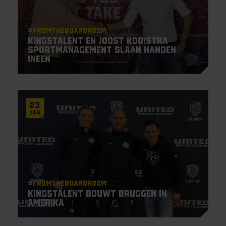
#Fromtheboardroom
KingsTalent en Joost Kooistra
Sportmanagement slaan handen
ineen
23
Jan
#Fromtheboardroom
KingsTalent bouwt bruggen in
Amerika