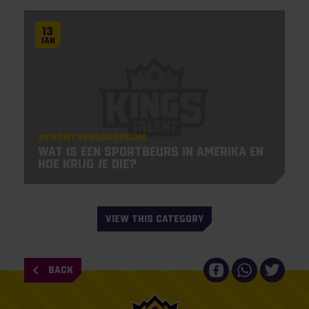
13
Jan
#Fromtheboardroom
Wat is een sportbeurs in Amerika en
hoe krijg je die?
VIEW THIS CATEGORY
BACK