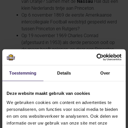
van Oranje? Samen met de
Nassau
Hall dus een
klein Nederlands tintje aan Princeton.
Op 6 november 1869 de eerste Amerikaanse
intercollegiale Football wedstrijd gespeeld werd
tussen Princeton en Rutgers?
Op 19 november 1969 Charles Conrad
(afgestuurd in 1953) als derde persoon ooit op
de maan heeft gelopen, en daar een Princeton
vlag heeft geplant?
Princeton meer Ivy League titels heeft
gewonnen dan elke andere universiteit in die
Toestemming
Details
Over
competitie?
Veel verschillende films en series de prachtige
campus hebben gebruikt als setting, waaronder
Deze website maakt gebruik van cookies
Transformers?
We gebruiken cookies om content en advertenties te
personaliseren, om functies voor social media te bieden
en om ons websiteverkeer te analyseren. Ook delen we
Het grote prestigieuze Princeton University. Vanaf
informatie over uw gebruik van onze site met onze
komend seizoen is deze schitterende universiteit het