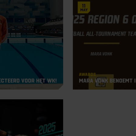
11
May
Awards
ecteerd voor het WK!
Mara Vonk benoemt i