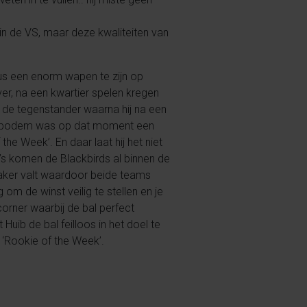
in de VS, maar deze kwaliteiten van
 dus een enorm wapen te zijn op
er, na een kwartier spelen kregen
 de tegenstander waarna hij na een
se bodem was op dat moment een
he Week’. En daar laat hij het niet
y’s komen de Blackbirds al binnen de
kmaker valt waardoor beide teams
m de winst veilig te stellen en je
orner waarbij de bal perfect
uib de bal feilloos in het doel te
 ‘Rookie of the Week’.