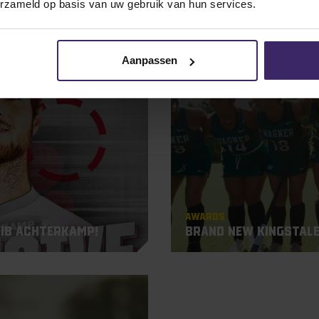
erzameld op basis van uw gebruik van hun services.
20
Aanpassen
Oct
Awards
ib Achterkamp!
Brand new KingsTale