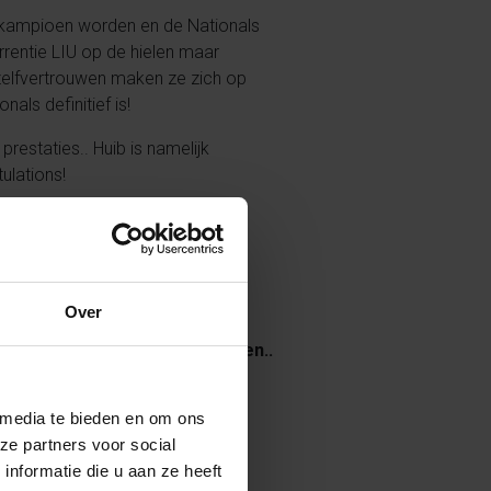
: kampioen worden en de Nationals
rrentie LIU op de hielen maar
 zelfvertrouwen maken ze zich op
ls definitief is!
restaties.. Huib is namelijk
ulations!
Over
l succes! We blijven het volgen..
 media te bieden en om ons
ze partners voor social
nformatie die u aan ze heeft