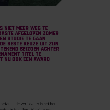
is niet meer weg te
rkaste afgelopen zomer
 en studie te gaan
de beste keuze uit zijn
tstekend seizoen achter
nament titel te
eft nu ook een award
beter uit de verf kwam in het hart
ten in te vullen.. hij miste geen