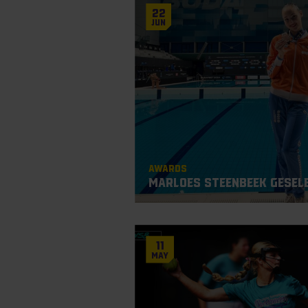
22
Jun
Awards
Marloes Steenbeek gesel
11
May