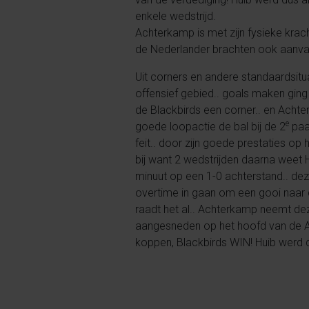
enkele wedstrijd.
Achterkamp is met zijn fysieke krac
de Nederlander brachten ook aanval
Uit corners en andere standaardsituat
offensief gebied.. goals maken ging
de Blackbirds een corner.. en Acht
e
goede loopactie de bal bij de 2
paa
feit.. door zijn goede prestaties op
bij want 2 wedstrijden daarna weet 
minuut op een 1-0 achterstand.. deze
overtime in gaan om een gooi naar d
raadt het al.. Achterkamp neemt dez
aangesneden op het hoofd van de Ach
koppen, Blackbirds WIN! Huib werd 