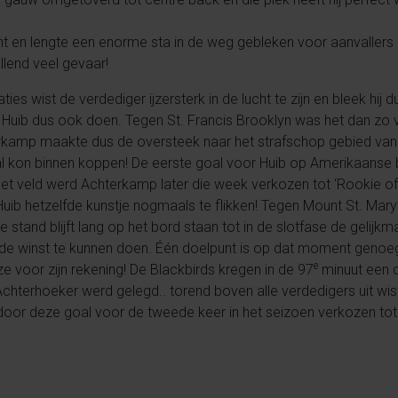
ht en lengte een enorme sta in de weg gebleken voor aanvallers 
lend veel gevaar!
ies wist de verdediger ijzersterk in de lucht te zijn en bleek hij
 Huib dus ook doen. Tegen St. Francis Brooklyn was het dan zo v
erkamp maakte dus de oversteek naar het strafschop gebied van
l kon binnen koppen! De eerste goal voor Huib op Amerikaan
 het veld werd Achterkamp later die week verkozen tot ‘Rookie of t
Huib hetzelfde kunstje nogmaals te flikken! Tegen Mount St. Mar
 stand blijft lang op het bord staan tot in de slotfase de gelij
e winst te kunnen doen. Één doelpunt is op dat moment genoeg o
e
e voor zijn rekening! De Blackbirds kregen in de 97
minuut een c
terhoeker werd gelegd.. torend boven alle verdedigers uit wist H
door deze goal voor de tweede keer in het seizoen verkozen tot