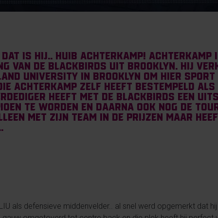
 dat is hij.. Huib Achterkamp! Achterkamp 
ng van de Blackbirds uit Brooklyn. Hij ve
land University in Brooklyn om hier sport
die Achterkamp zelf heeft bestempeld als 
erdediger heeft met de Blackbirds een ui
ioen te worden en daarna ook nog de tour
alleen met zijn team in de prijzen maar he
.
LIU als defensieve middenvelder.. al snel werd opgemerkt dat hij 
 gauw omgetoverd tot centre back en die plek heeft hij perfect we