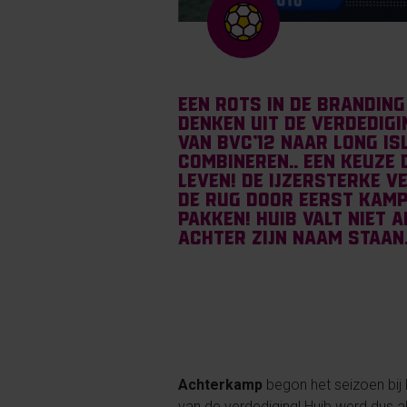
Een rots in de branding
denken uit de verdedigi
van BVC’12 naar Long Is
combineren.. een keuze 
leven! De ijzersterke v
de rug door eerst kamp
pakken! Huib valt niet 
achter zijn naam staan.
Achterkamp
begon het seizoen bij 
van de verdediging! Huib werd dus al