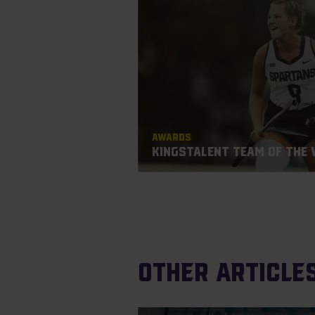
Awards
KingsTalent Team of the 
Other article