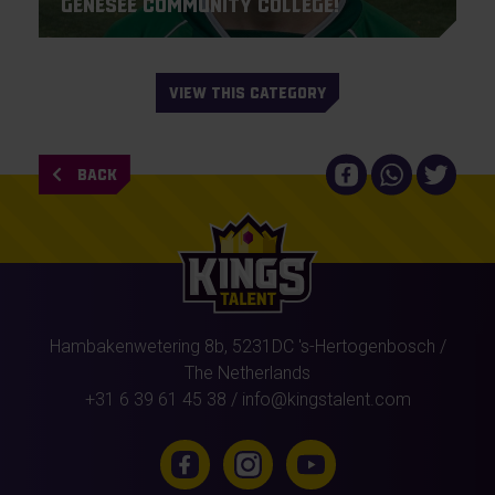
Genesee Community College!
VIEW THIS CATEGORY
BACK
Hambakenwetering 8b,
5231DC
's-Hertogenbosch
/
The Netherlands
+31 6 39 61 45 38
/
info@kingstalent.com