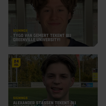
Signings
Tygo van Gemert tekent bij
Greenville University!
24
Jul
Signings
Alexander Stassen tekent bij