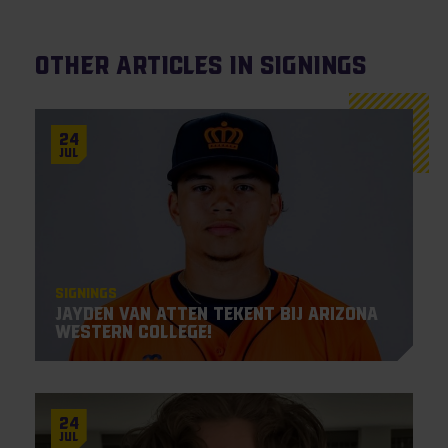
Other articles in Signings
24
Jul
Signings
Jayden Van Atten tekent bij Arizona
Western College!
24
Jul