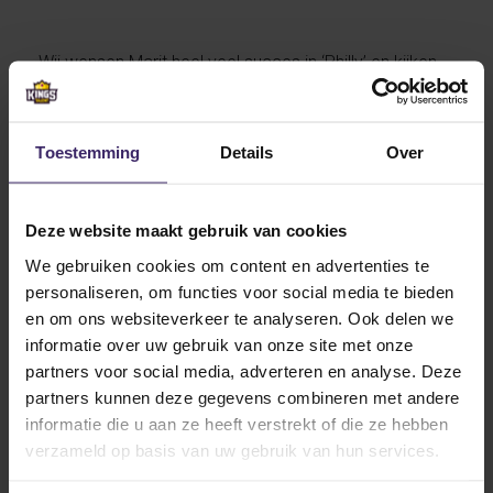
Wij wensen Marit heel veel succes in ‘Philly’ en kijken
uit naar haar eerste seizoen in the USA!
Toestemming
Details
Over
Deze website maakt gebruik van cookies
Other articles from Marit
Blokzijl
We gebruiken cookies om content en advertenties te
personaliseren, om functies voor social media te bieden
en om ons websiteverkeer te analyseren. Ook delen we
informatie over uw gebruik van onze site met onze
7
Jun
partners voor social media, adverteren en analyse. Deze
partners kunnen deze gegevens combineren met andere
informatie die u aan ze heeft verstrekt of die ze hebben
verzameld op basis van uw gebruik van hun services.