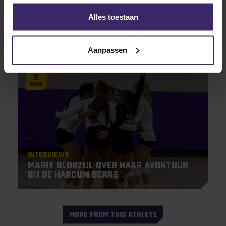
Signings
Alles toestaan
Rafly Kruitwagen gaat van SC ‘t
Zand naar de University of Dubuque
Aanpassen
9
Mar
Interviews
Marit Blokzijl over haar avontuur
bij de Harcum Bears
MORE FROM THIS ATHLETE