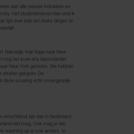
wennen aan alle nieuwe indrukken en
sity. Het studentenleven hier vind ik
ije tijd over heb om leuke dingen te
eerlijk!
t. Namelijk, mijn tripje naar New
 nog net even iets bijzonderder.
en naar New York gereden. We hebben
e straten gelopen. De
n deze ervaring echt onvergetelijk.
ka verschillend zijn dan in Nederland.
erland niet mag. Ook mag je hier
 De warming up is ook anders. In