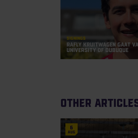
Signings
Rafly Kruitwagen gaat va
University of Dubuque
Other article
6
Aug