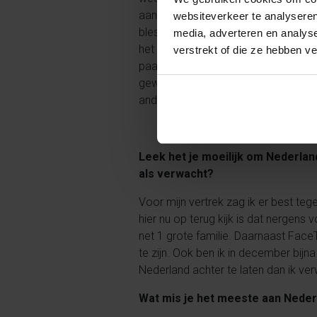
aan mijn schouder opgelopen. Ik heb
websiteverkeer te analyseren
blessures horen bij het spelen van 
media, adverteren en analys
het als team afgelopen seizoen re
verstrekt of die ze hebben v
paar wedstrijden verloren hebben.
gewend waren. Na een tijdje ging di
and districts tournament gehaald.
Leek het je moeilijk om Nederland
als verwacht?
Voor mijn vertrek zag ik er best tege
hier nu op terug kijk is dat nergens 
net 1 grote familie. Daarnaast FaceT
te zijn. Ook ben ik in december bijn
Nederland achter te laten dan ik ve
Wat mis je het meeste aan Neder