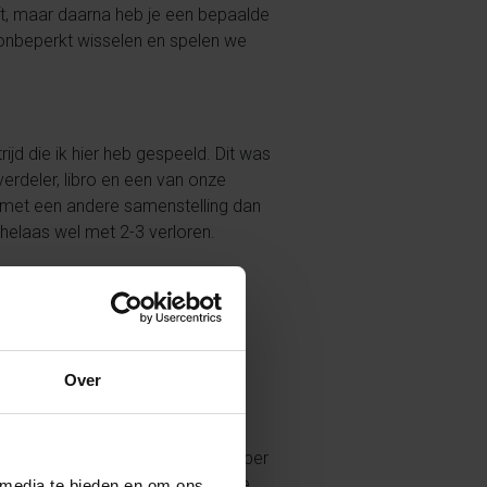
lft, maar daarna heb je een bepaalde
r onbeperkt wisselen en spelen we
jd die ik hier heb gespeeld. Dit was
verdeler, libro en een van onze
 met een andere samenstelling dan
elaas wel met 2-3 verloren.
hier ook echt met alleen maar
speelsters in Nederland toch een
Over
inen en om meerdere wedstrijden per
n. Wel heb ik helaas een blessure
 media te bieden en om ons