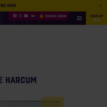
×
 nu aan!
COACH LOGIN
SIGN UP
NOW
de Harcum