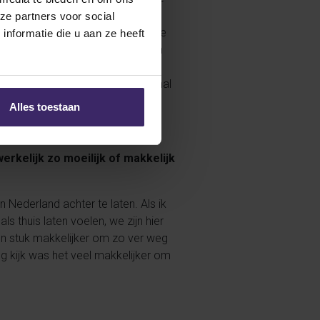
 kan doen met de trainingen. Ook
ze partners voor social
p mee doen! Voor de rest hebben we
nformatie die u aan ze heeft
ng record, waarna we daarna een
 andere samenstellingen dan we
ok de halve finale van ons regional
Alles toestaan
erkelijk zo moeilijk of makkelijk
n Nederland achter te laten. Als ik
ls thuis laten voelen, we zijn hier
een stuk makkelijker om zo ver weg
rug kijk was het veel makkelijker om