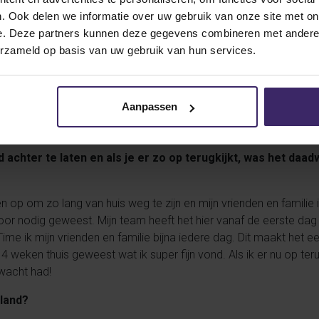
 een scheurtje in mijn Labrum waardoor ik nu niet volledig mee
. Ook delen we informatie over uw gebruik van onze site met on
een sport en als het herstel goed gaat kan ik in mei weer vol o
e. Deze partners kunnen deze gegevens combineren met andere i
delijk goed gedaan. We begonnen ons seizoen met een 7-1 winni
erzameld op basis van uw gebruik van hun services.
 We hadden een aantal geblesseerde speelsters en speelden met
t beter en wonnen we meer wedstrijden. Uiteindelijk hebben we o
Aanpassen
 achter te laten en als je er zo op terugkijkt, was het daadw
n op om zo lang van huis weg te zijn en mijn vrienden en familie i
voor nodig geweest. Mijn team heeft het hier vanaf de eerste dag a
ime ik mijn vrienden en familie bijna iedere dag. Dit maakt het 
a 4 weken thuis geweest wat ik super fijn vond. Als ik er nu op te
rwacht had!
land?