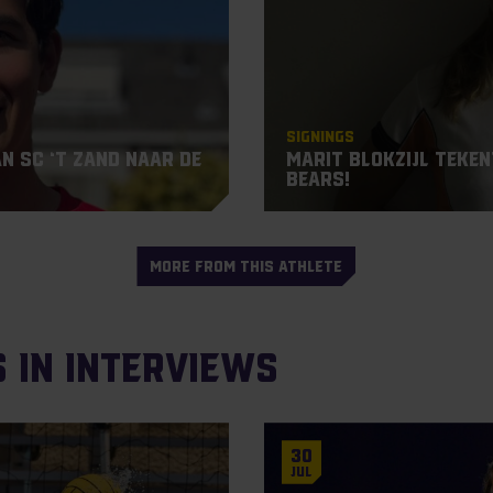
Signings
n SC ‘t Zand naar de
Marit Blokzijl teke
Bears!
MORE FROM THIS ATHLETE
s in Interviews
30
Jul