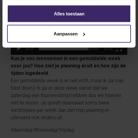
Alles toestaan
Aanpassen
00:00
00:04
Kun je ons meenemen in een gemiddelde week
voor jou? Hoe ziet je planning eruit en hoe zijn de
tijden ingedeeld.
Een gemiddelde week is er niet echt, maar ik zal mijn
best doen;) Ik ga er deze week vanuit dat we
zaterdag een thuiswedstrijd hebben dus we hoeven
niet te reizen. Je speelt daarnaast soms twee
wedstrijden per week dan ziet mijn planning er
uiteraard ook anders uit.
Maandag/Woensdag/Vrijdag
: