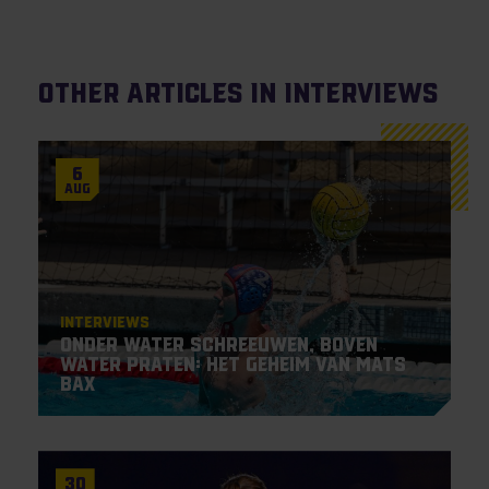
Other articles in Interviews
6
Aug
Interviews
Onder water schreeuwen, boven
water praten: het geheim van Mats
Bax
30