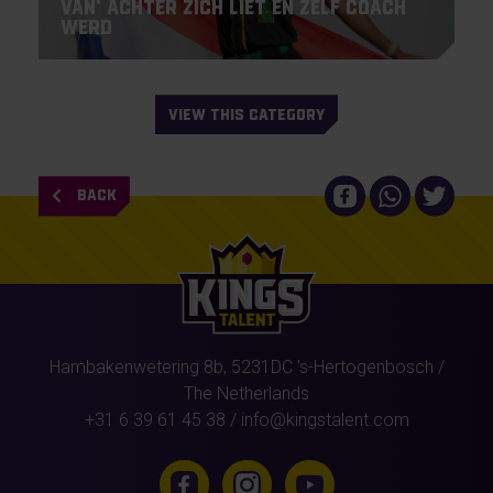
van’ achter zich liet en zelf coach
werd
VIEW THIS CATEGORY
BACK
Hambakenwetering 8b,
5231DC
's-Hertogenbosch
/
The Netherlands
+31 6 39 61 45 38
/
info@kingstalent.com