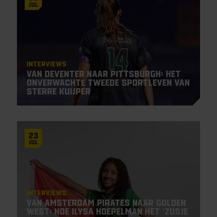
Jul
Interviews
Van Deventer naar Pittsburgh: het
onverwachte tweede sportleven van
Sterre Kuijper
23
Jul
Interviews
Van Amsterdam Pirates naar Golden
West: hoe Ilysa Hoepelman het ‘zusje