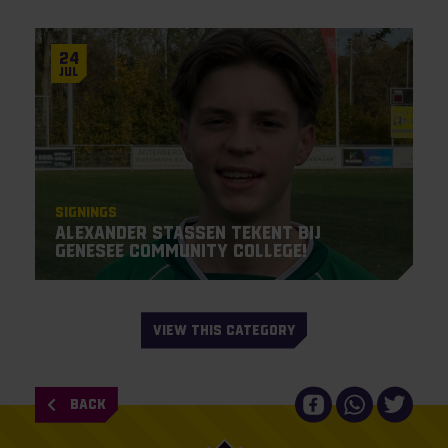
24
Jul
Signings
Alexander Stassen tekent bij
Genesee Community College!
VIEW THIS CATEGORY
BACK