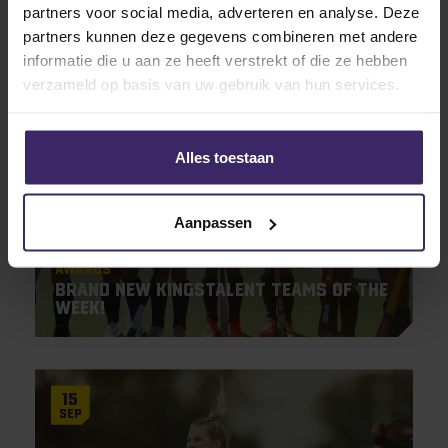
Meerdere awards voor Huib
partners voor social media, adverteren en analyse. Deze
Achterkamp!
partners kunnen deze gegevens combineren met andere
informatie die u aan ze heeft verstrekt of die ze hebben
verzameld op basis van uw gebruik van hun services.
20
Oct
Alles toestaan
Aanpassen
Awards
Brand new KingsTalent Teams of the
Week!
15
Sep