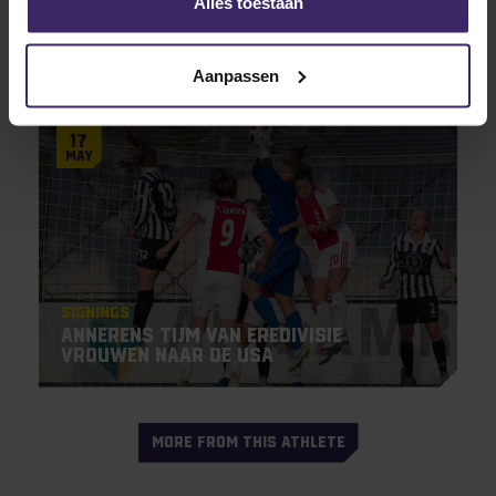
Midweekly update: cleansheets,
Alles toestaan
gamewinner en Overtime
overwinningen
Aanpassen
17
May
Signings
Annerens Tijm van Eredivisie
Vrouwen naar de USA
MORE FROM THIS ATHLETE