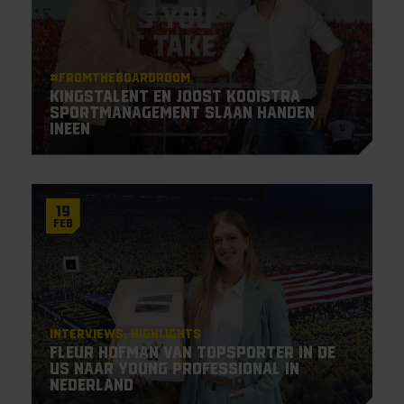
#Fromtheboardroom
KingsTalent en Joost Kooistra
Sportmanagement slaan handen
ineen
19
Feb
Interviews
Highlights
Fleur Hofman van topsporter in de
US naar Young Professional in
Nederland