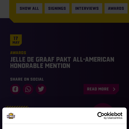
SHOW ALL
SIGNINGS
INTERVIEWS
AWARDS
17
May
Awards
Jelle de Graaf pakt All-American
Honorable Mention
Share on social
READ MORE