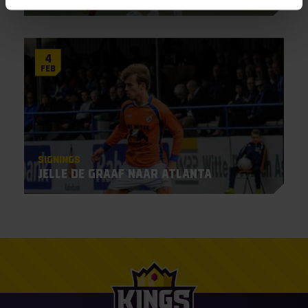
4
Feb
Signings
Jelle de Graaf naar Atlanta