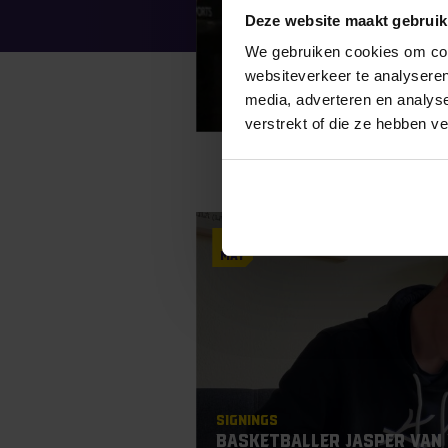
Deze website maakt gebruik
We gebruiken cookies om cont
websiteverkeer te analyseren
media, adverteren en analys
verstrekt of die ze hebben v
13
May
Signings
Basketballer Jasper van