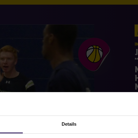
I
S
Details