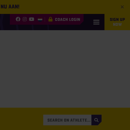
×
 nu aan!
COACH LOGIN
SIGN UP
NOW