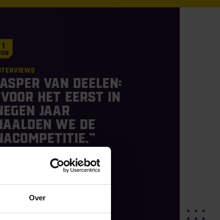
1
Jun
nterviews
Jasper van Deelen:
“Voor het eerst in
negen jaar
haalden we de
nacompetitie.”
hare on social
Over
READ MORE