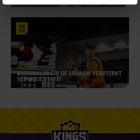
28
Feb
Signings
Baseballer Gio de Graauw versterkt
Seminole State!