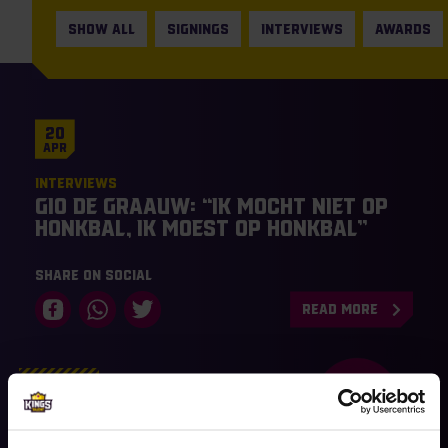
SHOW ALL
SIGNINGS
INTERVIEWS
AWARDS
20
Apr
Interviews
Gio de Graauw: “Ik mocht niet op
honkbal, ik MOEST op honkbal”
Share on social
READ MORE