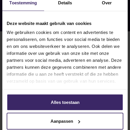
Toestemming
Details
Over
Deze website maakt gebruik van cookies
We gebruiken cookies om content en advertenties te
personaliseren, om functies voor social media te bieden
en om ons websiteverkeer te analyseren. Ook delen we
informatie over uw gebruik van onze site met onze
partners voor social media, adverteren en analyse. Deze
partners kunnen deze gegevens combineren met andere
informatie die u aan ze heeft verstrekt of die ze hebben
3
verzameld op basis van uw gebruik van hun services.
Apr
Alles toestaan
Updates
Gio de Graauw en Seminole State
Aanpassen
College strike out Rose State
College!