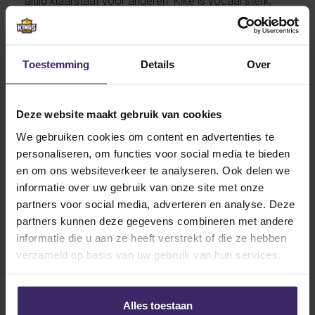
altijd klaarstaat voor anderen. Kike is vocaal sterk,
motiveert haar teamgenoten, en beschikt over een
sterk verantwoordelijkheidsgevoel. Ze combineert
haar teamgeest met een gezonde dosis
Toestemming
Details
Over
zelfvertrouwen en zelfstandigheid.
Komend jaar zal Kike zich bij Boston College voegen,
een prestigieuze universiteit in Massachusetts. Boston
Deze website maakt gebruik van cookies
College staat bekend om zijn fanatieke sportcultuur
We gebruiken cookies om content en advertenties te
en het sterke hockeyprogramma. Ze zal niet de
personaliseren, om functies voor social media te bieden
eerste KingsTalent speelster zijn die zich bij de
en om ons websiteverkeer te analyseren. Ook delen we
‘Eagles’ voegt.
informatie over uw gebruik van onze site met onze
partners voor social media, adverteren en analyse. Deze
We wensen Kike ontzettend veel succes en plezier
partners kunnen deze gegevens combineren met andere
tijdens haar avontuur aan Boston College!
informatie die u aan ze heeft verstrekt of die ze hebben
verzameld op basis van uw gebruik van hun services.
Other articles in Signings
Alles toestaan