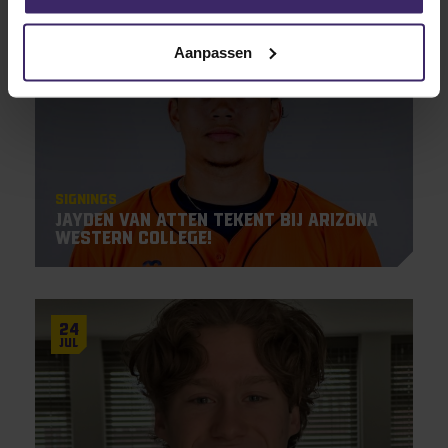
24
Aanpassen
Jul
Signings
Jayden Van Atten tekent bij Arizona
Western College!
24
Jul