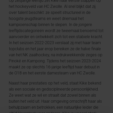
Op zesjarige leeftijd zet Kike haar eerste stappen op
het hockeyveld van HC Zwolle. Al snel blijkt dat zij
over talent beschikt: ze speelt structureel in de
hoogste jeugdteams en weet driemaal het
kampioenschap binnen te slepen. In de jongere
leeftijdscategorieën wordt ze tweemaal benoemd tot
aanvoerder en ontwikkelt zich tot een stabiele kracht.
In het seizoen 2022-2023 verslaat zij met haar team
topclubs en het jaar erop bereiken ze de halve finale
van het NK zaalhockey, na indrukwekkende zeges op
Pinoké en Kampong. Tijdens het seizoen 2023-2024
maakt ze op slechts 16-jarige leeftijd haar debuut in
de O18 en het eerste damesteam van HC Zwolle.
Naast haar prestaties op het veld, staat Kike bekend
als een sociale en gedisciplineerde persoonlijkheid.
Ze weet wat ze wil en straalt dat zowel binnen als
buiten het veld uit. Haar omgeving omschrijft haar als
behulpzaam en betrokken, een natuurlijke leider die