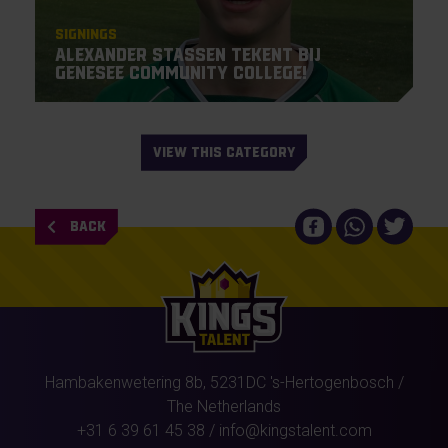
Signings
Alexander Stassen tekent bij
Genesee Community College!
VIEW THIS CATEGORY
BACK
Hambakenwetering 8b,
5231DC
's-Hertogenbosch
/
The Netherlands
+31 6 39 61 45 38
/
info@kingstalent.com