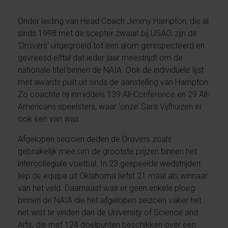
Onder leiding van Head Coach Jimmy Hampton, die al
sinds 1998 met de scepter zwaait bij USAO, zijn de
‘Drovers’ uitgegroeid tot een alom gerespecteerd en
gevreesd elftal dat ieder jaar meestrijdt om de
nationale titel binnen de NAIA. Ook de individuele lijst
met awards puilt uit sinds de aanstelling van Hampton.
Zo coachte hij inmiddels 139 All-Conference en 29 All-
Americans speelsters, waar ‘onze’
Sara Vijfhuizen
er
ook een van was.
Afgelopen seizoen deden de Drovers zoals
gebruikelijk mee om de grootste prijzen binnen het
intercollegiale voetbal. In 23 gespeelde wedstrijden
liep de equipe uit Oklahoma liefst 21 maal als winnaar
van het veld. Daarnaast was er geen enkele ploeg
binnen de NAIA die het afgelopen seizoen vaker het
net wist te vinden dan de University of Science and
Arts, die met 124 doelpunten beschikken over een