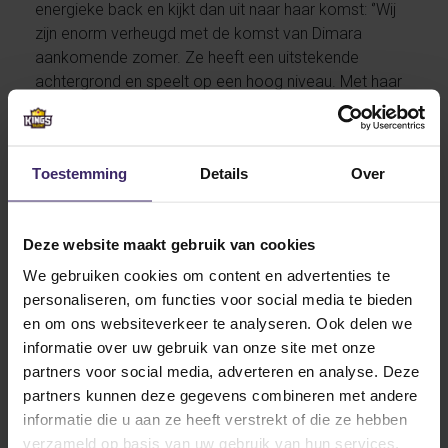
energieke back en kijkt dan uit naar haar komst: ‘’Wij
zijn enorm verheugd met de komst van Dimara
aankomende zomer. Ze heeft een uitstekende
achtergrond en speelt op een hoog niveau. Met haar
technische en tactische kwaliteiten verwachten wij
dat ze gelijk van grote waarde zal zijn. Ze is het type
speelster die ons weer een stapje dichterbij de
Toestemming
Details
Over
nationale titel brengt’’.
Dimara, die met torenhoge ambities afreist naar
Amerika komende zomer, zal in Oklahoma vergezeld
Deze website maakt gebruik van cookies
worden door een aantal landgenoten. Afgelopen
We gebruiken cookies om content en advertenties te
seizoen maakten zowel
Nynke Lanting
en
Nathalie
personaliseren, om functies voor social media te bieden
Merts
de overstap naar USAO, terwijl ook het men’s
en om ons websiteverkeer te analyseren. Ook delen we
soccer team drie Nederlandse talenten in zijn
informatie over uw gebruik van onze site met onze
gelederen heeft, te weten
Bram Dekker
,
Angelo
partners voor social media, adverteren en analyse. Deze
Leendertse
en
Sean Mook
.
partners kunnen deze gegevens combineren met andere
informatie die u aan ze heeft verstrekt of die ze hebben
Wij zullen de verrichtingen van de Drovers nauwlettend
verzameld op basis van uw gebruik van hun services.