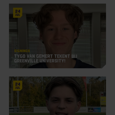
24
Jul
Signings
Tygo van Gemert tekent bij
Greenville University!
24
Jul