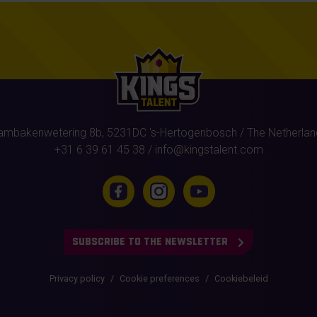
ambakenwetering 8b,
5231DC
's-Hertogenbosch
/ The Netherlan
+31 6 39 61 45 38
/
info@kingstalent.com
SUBSCRIBE TO THE NEWSLETTER
Privacy policy
Cookie preferences
Cookiebeleid