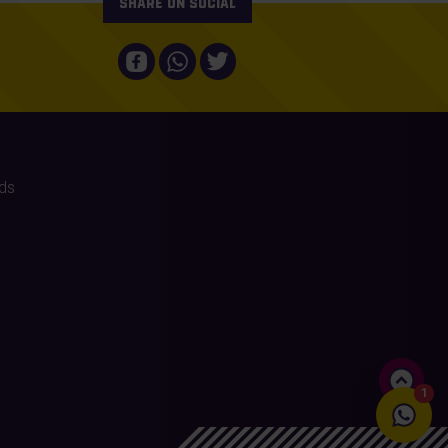
Share on social
ds
1