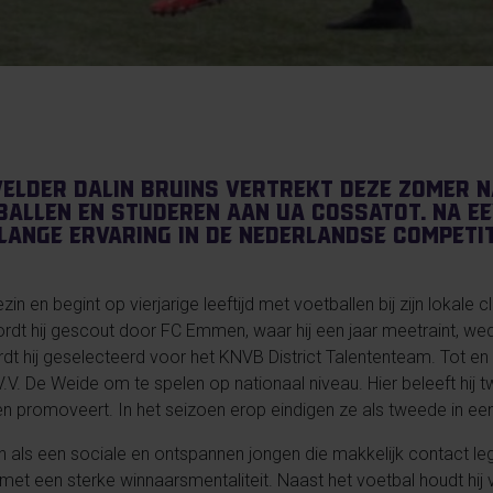
elder Dalin Bruins vertrekt deze zomer n
ballen en studeren aan UA Cossatot. Na e
lange ervaring in de Nederlandse competit
n en begint op vierjarige leeftijd met voetballen bij zijn lokale club
wordt hij gescout door FC Emmen, waar hij een jaar meetraint, wed
 hij geselecteerd voor het KNVB District Talententeam. Tot en met
.V. De Weide om te spelen op nationaal niveau. Hier beleeft hij 
promoveert. In het seizoen erop eindigen ze als tweede in een
n als een sociale en ontspannen jongen die makkelijk contact leg
, met een sterke winnaarsmentaliteit. Naast het voetbal houdt hij