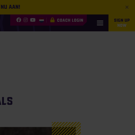
×
 nu aan!
COACH LOGIN
SIGN UP
NOW
als