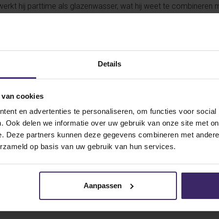
rkt hij parttime als glazenwasser, wat hij weet te combineren met
e werk gaat, en alles uit zichzelf wil halen.
en van de Verenigde Staten, zal Dalin zich aansluiten bij het socc
tstekende techniek is hij een waardevolle aanwinst op het middenve
aan de bal, met veel loopvermogen en een uitstekend gevoel voor
Details
eld verder te ontwikkelen en zich van zijn beste kant te laten zien
 plezier bij UA Cossatot!
 van cookies
ent en advertenties te personaliseren, om functies voor social
. Ook delen we informatie over uw gebruik van onze site met on
e. Deze partners kunnen deze gegevens combineren met andere i
erzameld op basis van uw gebruik van hun services.
Aanpassen