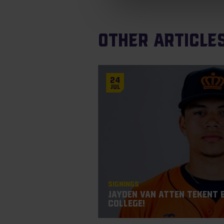
Other articles
24
Jul
Signings
Jayden Van Atten tekent 
College!