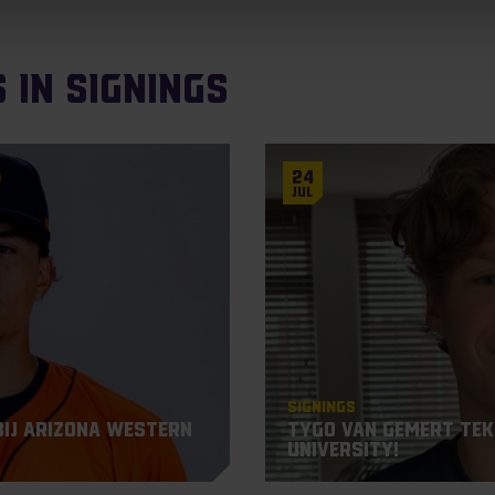
 in Signings
24
Jul
Signings
bij Arizona Western
Tygo van Gemert teke
University!