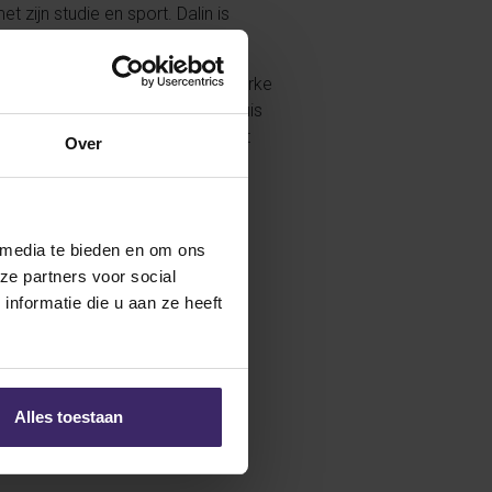
 zijn studie en sport. Dalin is
er team van de Colts. Met zijn sterke
ld. Dalin voelt zich het meest thuis
 korte en lange passes. Hij kijkt
Over
.
 media te bieden en om ons
ze partners voor social
nformatie die u aan ze heeft
Alles toestaan