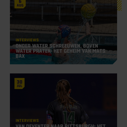
6
Aug
Interviews
Onder water schreeuwen, boven
water praten: het geheim van Mats
Bax
30
Jul
Interviews
Van Deventer naar Pittsburgh: het