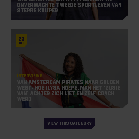
onverwachte tweede sportleven van
Sterre Kuijper
23
Jul
Interviews
Van Amsterdam Pirates naar Golden
West: hoe Ilysa Hoepelman het ‘zusje
van’ achter zich liet en zelf coach
werd
VIEW THIS CATEGORY