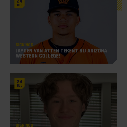
24
Jul
Signings
Jayden Van Atten tekent bij Arizona
Western College!
24
Jul
Signings