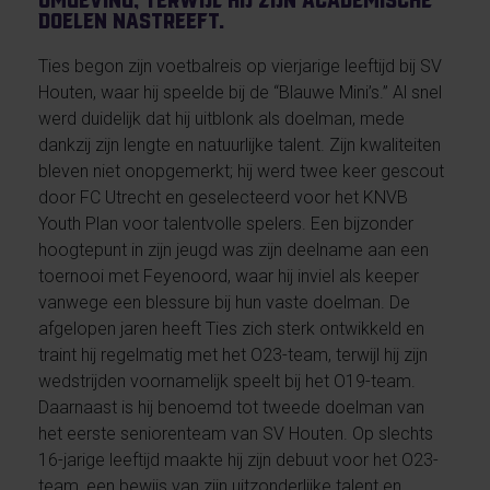
omgeving, terwijl hij zijn academische
doelen nastreeft.
Ties begon zijn voetbalreis op vierjarige leeftijd bij SV
Houten, waar hij speelde bij de “Blauwe Mini’s.” Al snel
werd duidelijk dat hij uitblonk als doelman, mede
dankzij zijn lengte en natuurlijke talent. Zijn kwaliteiten
bleven niet onopgemerkt; hij werd twee keer gescout
door FC Utrecht en geselecteerd voor het KNVB
Youth Plan voor talentvolle spelers. Een bijzonder
hoogtepunt in zijn jeugd was zijn deelname aan een
toernooi met Feyenoord, waar hij inviel als keeper
vanwege een blessure bij hun vaste doelman. De
afgelopen jaren heeft Ties zich sterk ontwikkeld en
traint hij regelmatig met het O23-team, terwijl hij zijn
wedstrijden voornamelijk speelt bij het O19-team.
Daarnaast is hij benoemd tot tweede doelman van
het eerste seniorenteam van SV Houten. Op slechts
16-jarige leeftijd maakte hij zijn debuut voor het O23-
team, een bewijs van zijn uitzonderlijke talent en