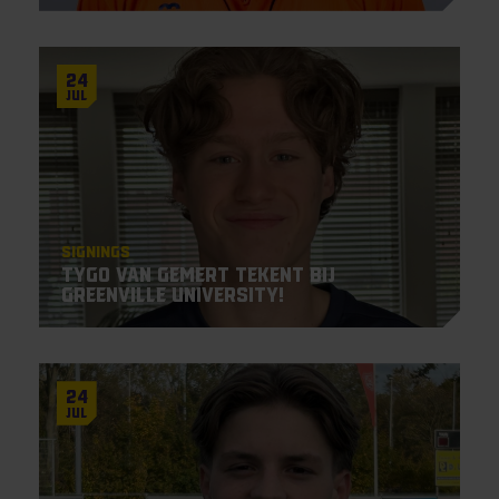
24
Jul
Signings
Tygo van Gemert tekent bij
Greenville University!
24
Jul