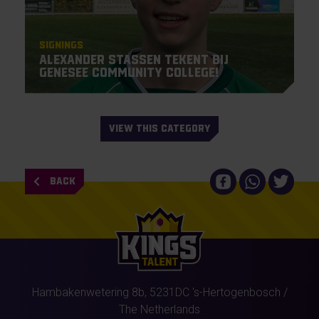
Signings
Alexander Stassen tekent bij
Genesee Community College!
VIEW THIS CATEGORY
BACK
Hambakenwetering 8b,
5231DC
's-Hertogenbosch
/
The Netherlands