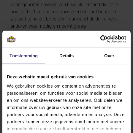
Teamgenoten omschrijven haar als iemand die altijd
positief blijft en anderen motiveert om het beste uit
zichzelf te halen. Loes communiceert duidelijk, helpt
anderen waar nodig en neemt graag
verantwoordelijkheid binnen een team. Ook buiten het
hockey is zij ondernemend en georganiseerd. Of het
nu gaat om school, werk of sport, Loes zet zich altijd
volledig in en gaat graag nét dat stapje extra. Haar
Toestemming
Details
Over
doorzettingsvermogen, enthousiasme en
leiderschapskwaliteiten maken haar een belangrijke
schakel binnen ieder team.
Deze website maakt gebruik van cookies
We gebruiken cookies om content en advertenties te
Na de zomer zal Loes haar hockeycarrière
personaliseren, om functies voor social media te bieden
voortzetten bij Hood College. Daar krijgt zij de
en om ons websiteverkeer te analyseren. Ook delen we
mogelijkheid om zich zowel sportief als persoonlijk
informatie over uw gebruik van onze site met onze
verder te ontwikkelen. Hood College haalt met Loes
partners voor social media, adverteren en analyse. Deze
een veelzijdige speelster in huis die sterk is op
partners kunnen deze gegevens combineren met andere
tactisch vlak, technisch vaardig is en altijd in dienst
informatie die u aan ze heeft verstrekt of die ze hebben
van het team speelt. Daarnaast beschikt zij over