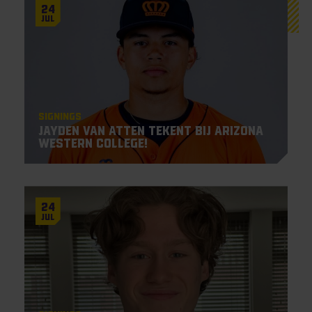
24
Jul
Signings
Jayden Van Atten tekent bij Arizona
Western College!
24
Jul