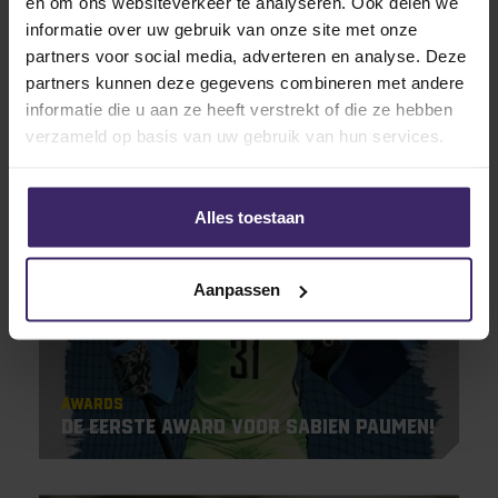
en om ons websiteverkeer te analyseren. Ook delen we
informatie over uw gebruik van onze site met onze
partners voor social media, adverteren en analyse. Deze
partners kunnen deze gegevens combineren met andere
#Fromtheboardroom
informatie die u aan ze heeft verstrekt of die ze hebben
KingsTalent Team of the Week!
verzameld op basis van uw gebruik van hun services.
12
Alles toestaan
Oct
Aanpassen
Awards
De eerste award voor Sabien Paumen!