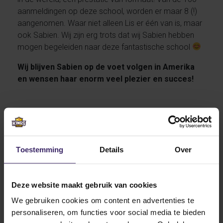
aanmeldingen op deze school, worden er maar 8 (!)
aangenomen. Waar niet alleen Lis er één van is, maar
ook Sabien. Wij zijn erg trots dat wij Sabien hebben
mogen begeleiden naar deze fantastische school
Wij blijven Sabien op de voet volgen in Amerika
en wensen haar enorm veel plezier en succes!
Other articles from Sabien
Paumen
Toestemming
Details
Over
13
Oct
Deze website maakt gebruik van cookies
We gebruiken cookies om content en advertenties te
personaliseren, om functies voor social media te bieden