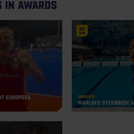
s in Awards
22
Jun
Awards
ot Europees
e
Marloes Steenbeek g