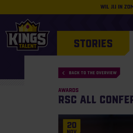
Wil jij in z
STORIES
BACK TO THE OVERVIEW
Awards
RSC All Confer
20
Nov