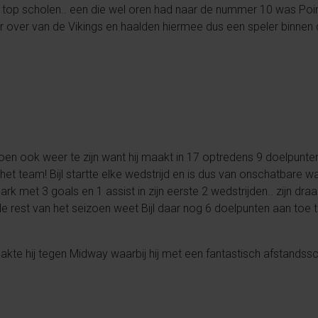
dere top scholen.. een die wel oren had naar de nummer 10 was Po
over van de Vikings en haalden hiermee dus een speler binnen d
izoen ook weer te zijn want hij maakt in 17 optredens 9 doelpunten
n het team! Bijl startte elke wedstrijd en is dus van onschatbar
rk met 3 goals en 1 assist in zijn eerste 2 wedstrijden.. zijn dra
de rest van het seizoen weet Bijl daar nog 6 doelpunten aan toe 
.
kte hij tegen Midway waarbij hij met een fantastisch afstandssc