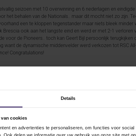
elvallig seizoen met 10 overwinning en 6 nederlagen en eindigde
oor het behalen van de Nationals.. maar dit mocht niet zo zijn. Te
p voorhand een te kloppen tegenstander maar niets bleek minder
rok Brescia ook aan het langste eind en werd er met 2-1 verloren 
de voor de Pioneers.. toch kan Geert Bijl persoonlijk terugkijken 
oning want de dynamische middenvelder werd verkozen tot RSC Al
nce! Congratulations!
Details
n vizier alweer op het volgende seizoen staan.. een seizo
en gaat laten zien! Ben je benieuwd naar meer prestaties 
or de meest actuele nieuws feed!
 van cookies
ent en advertenties te personaliseren, om functies voor social
. Ook delen we informatie over uw gebruik van onze site met on