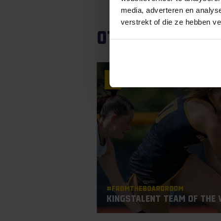
media, adverteren en analys
verstrekt of die ze hebben v
Other articles
13
Oct
#Fromtheboardroom
KingsTalent Team of the 