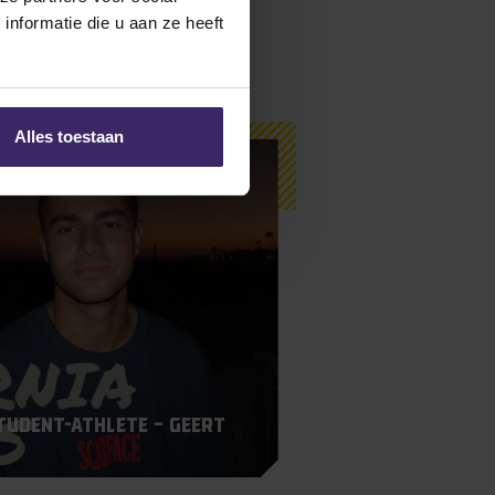
nformatie die u aan ze heeft
Alles toestaan
Student-Athlete – Geert