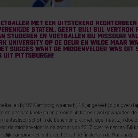
oetballer met een uitstekend rechterbeen
erenigde Staten.. Geert Bijl! Bijl vertrok
n studeren en voetballen bij Missouri Val
rk University op de deur en wilde maar wa
 met succes want de middenvelder was dit 
s uit Pittsburgh!
oetballen bij SV Kampong waarna hij 15 jarige leeftijd de overst
nel in de basis te knokken en groeide uit tot een wel gewaardeerde
n fantastisch schot in de benen en pikt met regelmaat zijn doelpu
ist de middenvelder in de zomer van 2017 over te nemen! Bijl k
amelijk kampioen en schopte het tot de finale van de Nationals. D