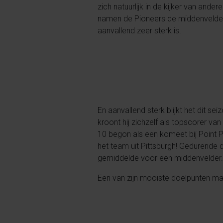
zich natuurlijk in de kijker van an
namen de Pioneers de middenvelder 
aanvallend zeer sterk is.
En aanvallend sterk blijkt het dit se
kroont hij zichzelf als topscorer va
10 begon als een komeet bij Point Pa
het team uit Pittsburgh! Gedurende 
gemiddelde voor een middenvelder
Een van zijn mooiste doelpunten maa