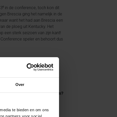
e
 3
in de conference, toch kon dit
gen Brescia ging het namelijk in de
 waar want het had aan Brescia een
van de ploeg uit Kentucky. Het
op een sterk seizoen van zijn kant!
l-Conference speler en behoort dus
Over
en waar de Nederlander
en avonturen van onze talenten?
 media te bieden en om ons
ze partners voor social