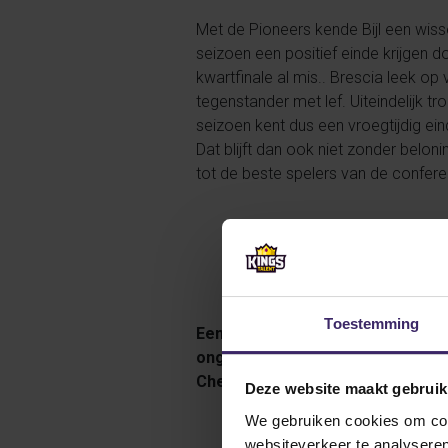
Met de Pioneers kende Bijl een wiss
seizoen een positief einde krijgen d
kwartfinale al mis.. Brescia leek o
tegenstander met lef. Uiteindelijk t
seizoen kent dus een vroegtijdig ein
Dat blijft dan ook niet zonder bel
tot de beste spelers van de confere
Toestemming
Een sportman als Geert heeft zij
ongetwijfeld weer geweldige ding
Check onze
Instagram
pagina vo
Deze website maakt gebruik
We gebruiken cookies om cont
websiteverkeer te analyseren