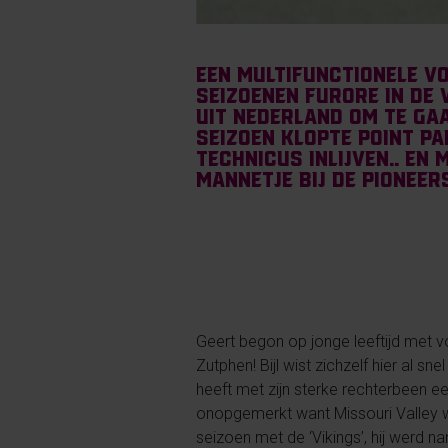
Een multifunctionele v
seizoenen furore in de V
uit Nederland om te gaa
seizoen klopte Point Pa
technicus inlijven.. en
mannetje bij de Pioneer
Geert begon op jonge leeftijd met v
Zutphen! Bijl wist zichzelf hier al s
heeft met zijn sterke rechterbeen ee
onopgemerkt want Missouri Valley w
seizoen met de ‘Vikings’, hij werd n