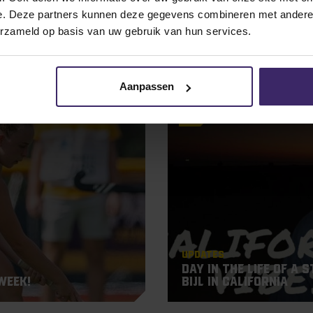
e. Deze partners kunnen deze gegevens combineren met andere i
erzameld op basis van uw gebruik van hun services.
 from Geert Bijl
Aanpassen
13
Sep
Updates
Day in the Life of a 
Week!
Bijl in California