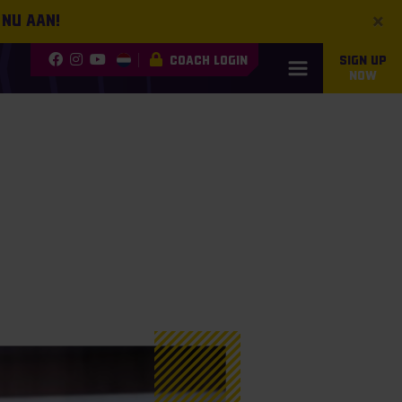
×
 nu aan!
COACH LOGIN
SIGN UP
NOW