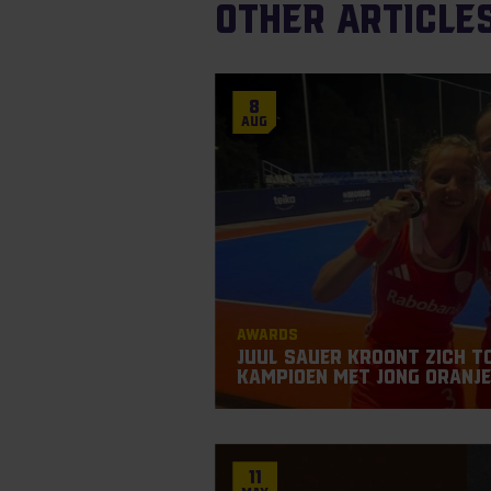
Other article
8
Aug
Awards
Juul Sauer kroont zich t
Kampioen met Jong Oranj
11