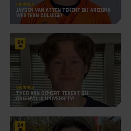
Signings
Jayden Van Atten tekent bij Arizona
Western College!
24
Jul
Signings
Tygo van Gemert tekent bij
Greenville University!
24
Jul