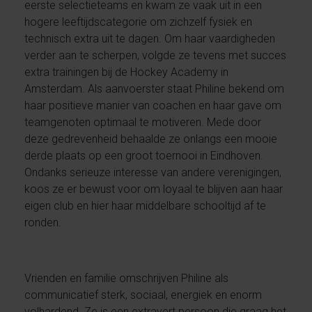
eerste selectieteams en kwam ze vaak uit in een
hogere leeftijdscategorie om zichzelf fysiek en
technisch extra uit te dagen. Om haar vaardigheden
verder aan te scherpen, volgde ze tevens met succes
extra trainingen bij de Hockey Academy in
Amsterdam. Als aanvoerster staat Philine bekend om
haar positieve manier van coachen en haar gave om
teamgenoten optimaal te motiveren. Mede door
deze gedrevenheid behaalde ze onlangs een mooie
derde plaats op een groot toernooi in Eindhoven.
Ondanks serieuze interesse van andere verenigingen,
koos ze er bewust voor om loyaal te blijven aan haar
eigen club en hier haar middelbare schooltijd af te
ronden.
Vrienden en familie omschrijven Philine als
communicatief sterk, sociaal, energiek en enorm
volhardend. Ze is een extravert persoon die graag het