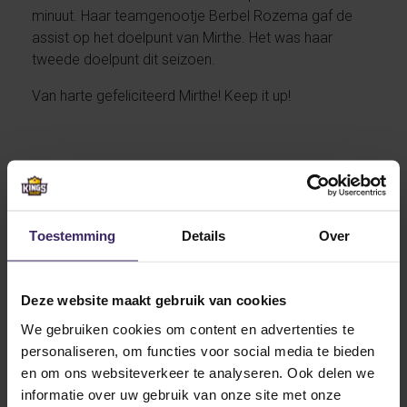
minuut. Haar teamgenootje Berbel Rozema gaf de
assist op het doelpunt van Mirthe. Het was haar
tweede doelpunt dit seizoen.
Van harte gefeliciteerd Mirthe! Keep it up!
Op 16 april spelen de dames van Umass Lowell tegen
Stanford, een van de bekendste scholen van Amerika!
Toestemming
Details
Over
Other articles in Awards
Deze website maakt gebruik van cookies
We gebruiken cookies om content en advertenties te
22
personaliseren, om functies voor social media te bieden
Jun
en om ons websiteverkeer te analyseren. Ook delen we
informatie over uw gebruik van onze site met onze