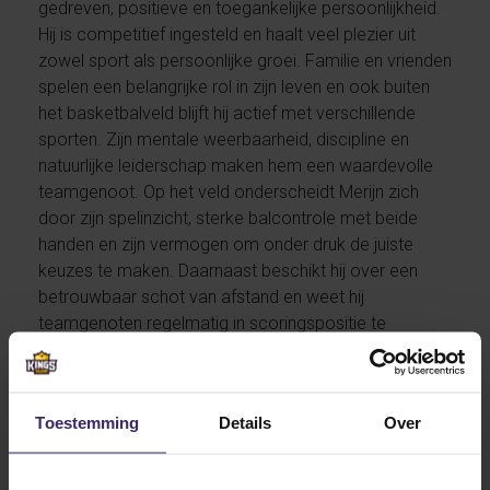
gedreven, positieve en toegankelijke persoonlijkheid.
Hij is competitief ingesteld en haalt veel plezier uit
zowel sport als persoonlijke groei. Familie en vrienden
spelen een belangrijke rol in zijn leven en ook buiten
het basketbalveld blijft hij actief met verschillende
sporten. Zijn mentale weerbaarheid, discipline en
natuurlijke leiderschap maken hem een waardevolle
teamgenoot. Op het veld onderscheidt Merijn zich
door zijn spelinzicht, sterke balcontrole met beide
handen en zijn vermogen om onder druk de juiste
keuzes te maken. Daarnaast beschikt hij over een
betrouwbaar schot van afstand en weet hij
teamgenoten regelmatig in scoringspositie te
brengen.
Toestemming
Details
Over
Maine Maritime Academy biedt Merijn een uitstekende
omgeving om zich de komende jaren verder te
ontwikkelen. De instelling staat bekend om haar