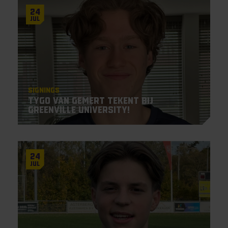
24
Jul
Signings
Tygo van Gemert tekent bij
Greenville University!
24
Jul