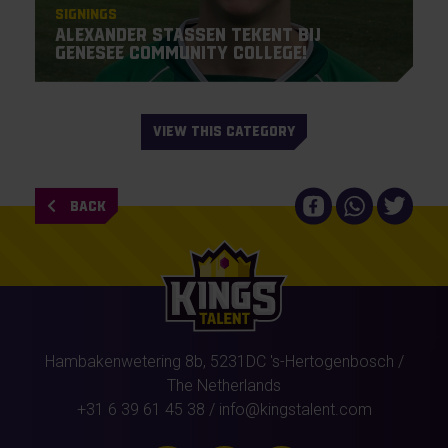
Signings
Alexander Stassen tekent bij
Genesee Community College!
VIEW THIS CATEGORY
BACK
Hambakenwetering 8b,
5231DC
's-Hertogenbosch
/
The Netherlands
+31 6 39 61 45 38
/
info@kingstalent.com