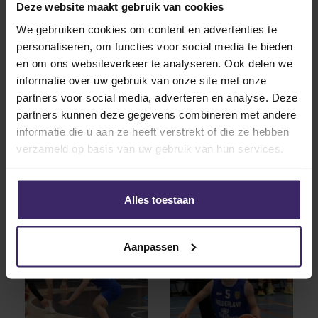
Deze website maakt gebruik van cookies
hechte gemeenschap, persoonlijke begeleiding en
We gebruiken cookies om content en advertenties te
sterke focus op leiderschap en samenwerking. Met
personaliseren, om functies voor social media te bieden
zijn veelzijdigheid, scorend vermogen en
en om ons websiteverkeer te analyseren. Ook delen we
teamgerichte instelling haalt de academy een speler
informatie over uw gebruik van onze site met onze
in huis die altijd het maximale uit zichzelf én zijn team
partners voor social media, adverteren en analyse. Deze
wil halen. Wij wensen Merijn heel veel plezier en
partners kunnen deze gegevens combineren met andere
succes bij Maine Maritime Academy!
informatie die u aan ze heeft verstrekt of die ze hebben
verzameld op basis van uw gebruik van hun services.
Alles toestaan
Aanpassen