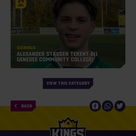
24
Jul
Signings
Alexander Stassen tekent bij
Genesee Community College!
VIEW THIS CATEGORY
BACK