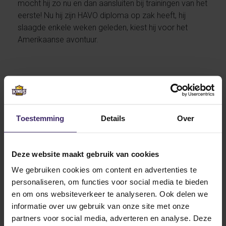
mocht hij zo nu en dan aansluiten bij trainingen van het
eerste! Nu hij zijn HAVO diploma op zak heeft, hij
slaagde enkele weken geleden, kiest hij voor het
Amerikaanse avontuur.
Carson Newman University in Tennessee is de nieuwe
ploeg van Lucas. Een universiteit met enorm goede
faciliteiten, goede opleiding en een ambitieus
voetbalprogramma. Samen met Rik van Dijk en Bram
Toestemming
Details
Over
Kaarsgaren is de Nederlandse enclave compleet.
Voorheen speelde reeds Daan Smit en Twan Verweij
voor dit team. Het afgelopen jaar werden de Eagles
Deze website maakt gebruik van cookies
uitgeschakeld in de halve finales van de South Athletic
We gebruiken cookies om content en advertenties te
Conference. Dit jaar is het doel om de finales te
personaliseren, om functies voor social media te bieden
bereiken en uiteindelijk te winnen!
en om ons websiteverkeer te analyseren. Ook delen we
informatie over uw gebruik van onze site met onze
partners voor social media, adverteren en analyse. Deze