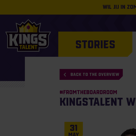
Wil jij in z
STORIES
BACK TO THE OVERVIEW
#Fromtheboardroom
KingsTalent 
31
May