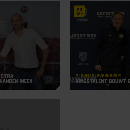
23
Jan
#Fromtheboardroom
istra
handen ineen
KingsTalent bouwt b