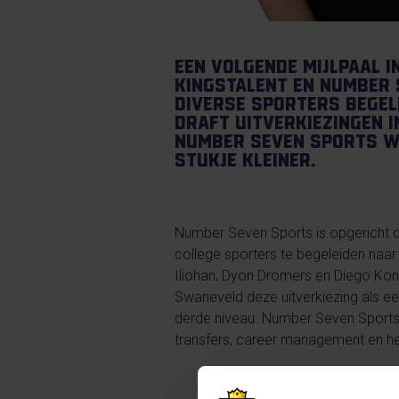
Een volgende mijlpaal 
KingsTalent en Number S
diverse sporters begel
draft uitverkiezingen 
Number Seven Sports wo
stukje kleiner.
Number Seven Sports is opgericht d
college sporters te begeleiden naa
Iliohan, Dyon Dromers en Diego Kon
Swaneveld deze uitverkiezing als ee
derde niveau. Number Seven Sports 
transfers, career management en he