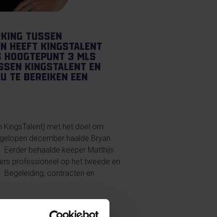
rking tussen
en heeft KingsTalent
s hoogtepunt 3 MLS
ssen KingsTalent en
u te bereiken een
n KingsTalent) met het doel om
 Afgelopen december haalde Bryan
. Eerder behaalde keeper Matthijs
ters professioneel op het tweede en
. Begeleiding, contracten en