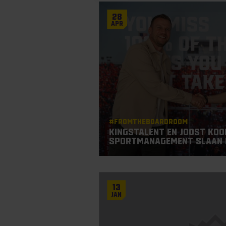
28
Apr
#Fromtheboardroom
KingsTalent en Joost Koo
Sportmanagement slaan 
13
Jan