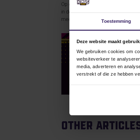
Op dit moment zijn diverse transfe
in de gaten. Wij zijn super enthousi
meer weten over jouw mogelijkhede
Toestemming
Deze website maakt gebruik
We gebruiken cookies om cont
websiteverkeer te analyseren
media, adverteren en analys
verstrekt of die ze hebben v
Other article