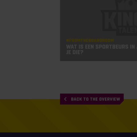
#Fromtheboardroom
Wat is een sportbeurs in 
je die?
BACK TO THE OVERVIEW