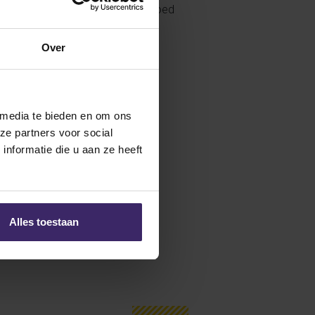
cials van Number Seven Sports goed
stukje dichterbij brengt. Wil je
 met Paul de Koning.
Over
 media te bieden en om ons
ze partners voor social
nformatie die u aan ze heeft
Alles toestaan