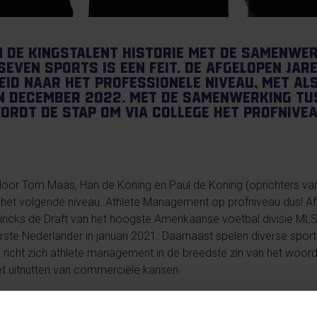
in de KingsTalent historie met de samenwe
even Sports is een feit. De afgelopen jar
eid naar het professionele niveau, met al
in december 2022. Met de samenwerking tu
rdt de stap om via college het profnivea
oor Tom Maas, Han de Koning en Paul de Koning (oprichters va
r het volgende niveau. Athlete Management op profniveau dus!
incks de Draft van het hoogste Amerikaanse voetbal divisie MLS
rste Nederlander in januari 2021. Daarnaast spelen diverse spor
richt zich athlete management in de breedste zin van het woord
t uitnutten van commerciële kansen.