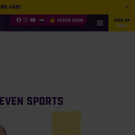
×
 nu aan!
COACH LOGIN
SIGN UP
NOW
even Sports