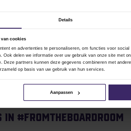
rs voor deze zomer in afrondende fase. Houdt de website en so
ast en zijn ervan overtuigd dat deze samenwerking vele dromen een 
n na college in de professionele sportwereld? Neem contact op
Details
 van cookies
ent en advertenties te personaliseren, om functies voor social
. Ook delen we informatie over uw gebruik van onze site met on
e. Deze partners kunnen deze gegevens combineren met andere i
erzameld op basis van uw gebruik van hun services.
Aanpassen
s in #Fromtheboardroom