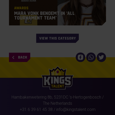
Awards
Mara Vonk benoemt in ‘All
Tournament Team’
VIEW THIS CATEGORY
BACK
Hambakenwetering 8b,
5231DC
's-Hertogenbosch
/
The Netherlands
+31 6 39 61 45 38
/
info@kingstalent.com