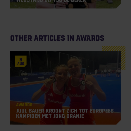
Other articles in Awards
8
Aug
Awards
Juul Sauer kroont zich tot Europees
Kampioen met Jong Oranje