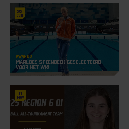
22
Jun
Awards
Marloes Steenbeek geselecteerd
voor het WK!
11
May