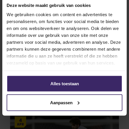
Deze website maakt gebruik van cookies
Other articles from these
We gebruiken cookies om content en advertenties te
athletes
personaliseren, om functies voor social media te bieden
en om ons websiteverkeer te analyseren. Ook delen we
informatie over uw gebruik van onze site met onze
8
partners voor social media, adverteren en analyse. Deze
May
partners kunnen deze gegevens combineren met andere
informatie die u aan ze heeft verstrekt of die ze hebben
verzameld op basis van uw gebruik van hun services.
Awards
Eke Denessen na krachtige comeback
Alles toestaan
verkozen tot ‘Comeback Athlete of
the Year’
Aanpassen
4
Apr