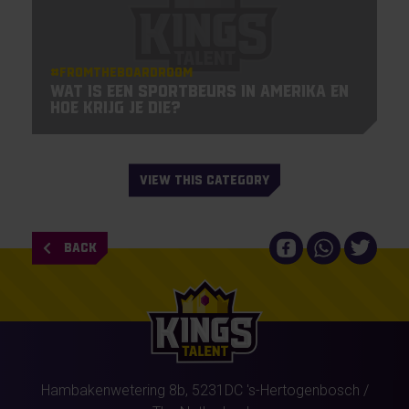
#Fromtheboardroom
Wat is een sportbeurs in Amerika en
hoe krijg je die?
VIEW THIS CATEGORY
BACK
Hambakenwetering 8b,
5231DC
's-Hertogenbosch
/