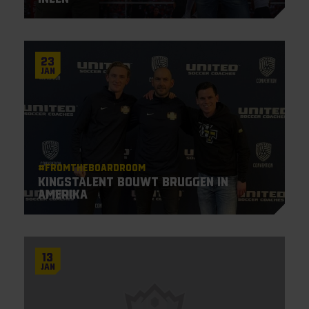
23
Jan
#Fromtheboardroom
KingsTalent bouwt bruggen in
Amerika
13
Jan