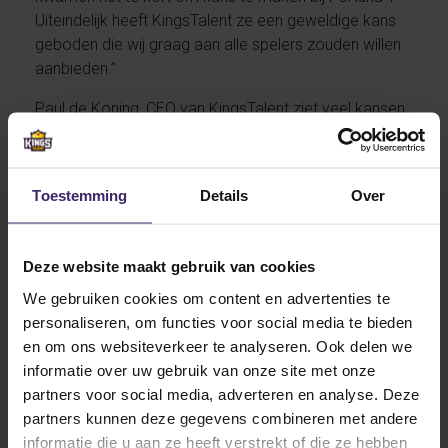
Uiteindelijk heeft KingsTalent ze een geweldige kans
geboden die wij graag aan alle spelers zouden willen
aanbieden.”
Paul de Koning, CEO van KingsTalent ziet veel kansen
in de partnership met Fortuna Sittard; “De ontwikkeling
die je maakt als ‘student-athlete’ in Amerika is
gigantisch op zoveel vlakken. Een goede match
Toestemming
Details
Over
vinden tussen een talent en school is hier wel
essentieel voor. Hier ligt ook de kracht van
KingsTalent. We willen het talent een geweldige
Deze website maakt gebruik van cookies
ervaring bieden en tegelijkertijd motiveren om voor
We gebruiken cookies om content en advertenties te
het uiterste te gaan, sportief en academisch. De
personaliseren, om functies voor social media te bieden
samenwerking met Fortuna Sittard is een prachtige
en om ons websiteverkeer te analyseren. Ook delen we
stap voor ons bedrijf.”
informatie over uw gebruik van onze site met onze
partners voor social media, adverteren en analyse. Deze
partners kunnen deze gegevens combineren met andere
informatie die u aan ze heeft verstrekt of die ze hebben