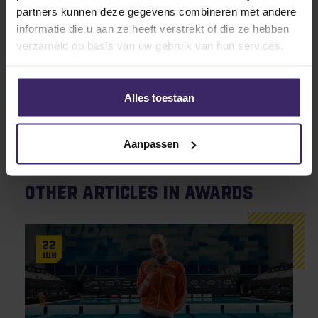
award in ontvangst mocht nemen en de vijfde keer in
partners kunnen deze gegevens combineren met andere
zijn carrière.
informatie die u aan ze heeft verstrekt of die ze hebben
verzameld op basis van uw gebruik van hun services.
Wij willen Kevin hartelijk feliciteren met deze
uitzonderlijke prestatie!
Alles toestaan
Aanpassen
Other articles in Awards
22
Jun