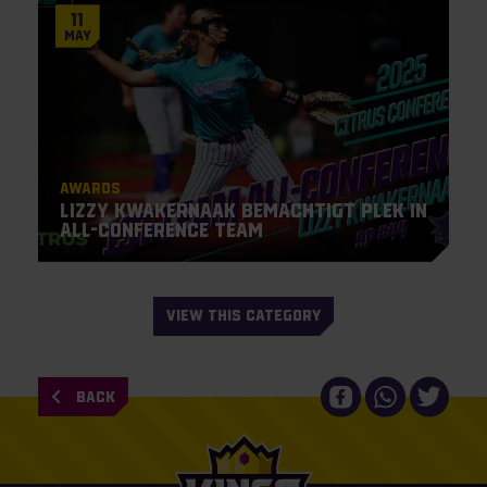
11
May
Awards
Lizzy Kwakernaak bemachtigt plek in
All-Conference Team
VIEW THIS CATEGORY
BACK