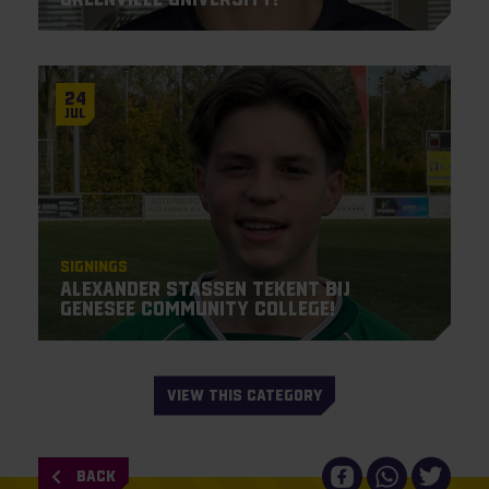
24
Jul
Signings
Alexander Stassen tekent bij
Genesee Community College!
VIEW THIS CATEGORY
BACK