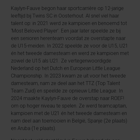
Kaylyn-Fauve begon haar sportcarrière op 12-jarige
leeftijd bij Twins SC in Oosterhout. Al snel viel haar
talent op: in 2021 werd ze kampioen en benoemd tot
‘Most Beloved Player’. Een jaar later speelde ze bij
een senioren herenteam voordat ze overstapte naar
de U15-meiden. In 2022 speelde ze voor de U15, U21
én het tweede damesteam en werd ze kampioen met
zowel de U15 als U21. Ze vertegenwoordigde
Nederland op het Dutch en European Little League
Championship. In 2023 kwam ze uit voor het tweede
damesteam, nam ze deel aan het TTZ (Top Talent
Team Zuid) en speelde ze opnieuw Little League. In
2024 maakte Kaylyn-Fauve de overstap naar ROEF!
om op hoger niveau te spelen. Ze werd teamcaptain,
kampioen met de U21 én het tweede damesteam en
nam deel aan toernooien in België, Spanje (2e plaats)
en Aruba (1e plaats).