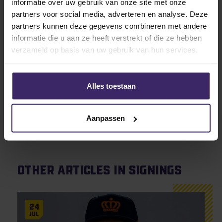
met haar een krachtige aanwinst binnen die het team
informatie over uw gebruik van onze site met onze
naar een hoger niveau kan tillen.
partners voor social media, adverteren en analyse. Deze
partners kunnen deze gegevens combineren met andere
Wij wensen Kaylyn-Fauve veel plezier en succes bij
informatie die u aan ze heeft verstrekt of die ze hebben
Minnesota North College – Rainy River!
verzameld op basis van uw gebruik van hun services.
Alles toestaan
Aanpassen
Other articles in Signings
24
Jul