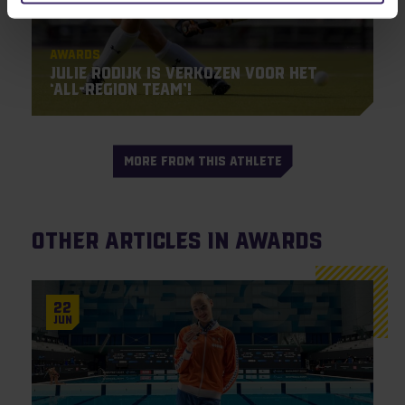
Awards
Julie Rodijk is verkozen voor het
‘All-Region Team’!
MORE FROM THIS ATHLETE
Other articles in Awards
22
Jun