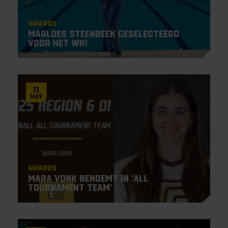
Awards
Marloes Steenbeek geselecteerd
voor het WK!
11
May
Awards
Mara Vonk benoemt in ‘All
Tournament Team’