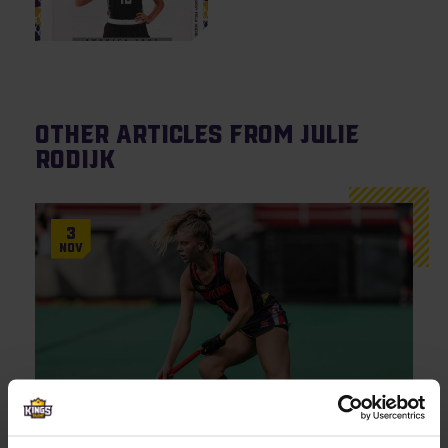
Other articles from Julie
Rodijk
3
Nov
Awards
Kingstalent-atleten domineren
Conference! 2/8