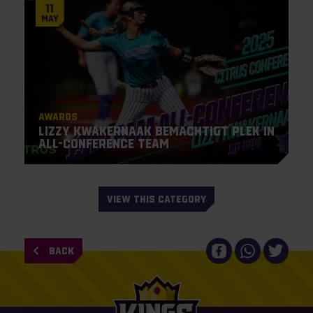
11
May
Awards
Lizzy Kwakernaak bemachtigt plek in
All-Conference Team
VIEW THIS CATEGORY
BACK