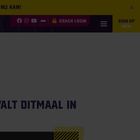
×
 nu aan!
COACH LOGIN
SIGN UP
NOW
lt ditmaal in