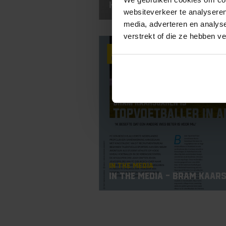
Honor Roll!
websiteverkeer te analyseren
media, adverteren en analys
verstrekt of die ze hebben v
4
Oct
In the Media
In the media – Bram Kaar