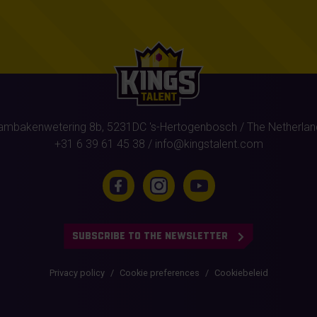
ambakenwetering 8b,
5231DC
's-Hertogenbosch
/ The Netherlan
+31 6 39 61 45 38
/
info@kingstalent.com
SUBSCRIBE TO THE NEWSLETTER
Privacy policy
Cookie preferences
Cookiebeleid