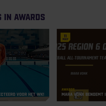
s in Awards
11
May
Awards
ecteerd voor het WK!
Mara Vonk benoemt i