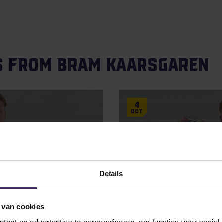
s from Bram Kaarsgaren
4
Oct
Details
 van cookies
Awards
g een AAC Weekly
ent en advertenties te personaliseren, om functies voor social