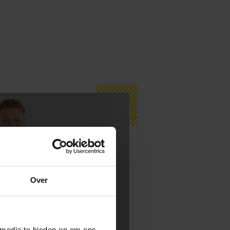
Over
 media te bieden en om ons