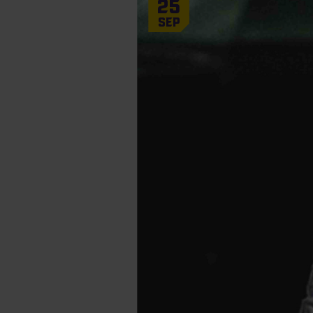
25
Sep