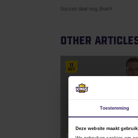
Succes daar nog, Bram!
Other article
11
Oct
Toestemming
Deze website maakt gebruik
Awards
Bram Kaarsgaren pakt nó
We gebruiken cookies om cont