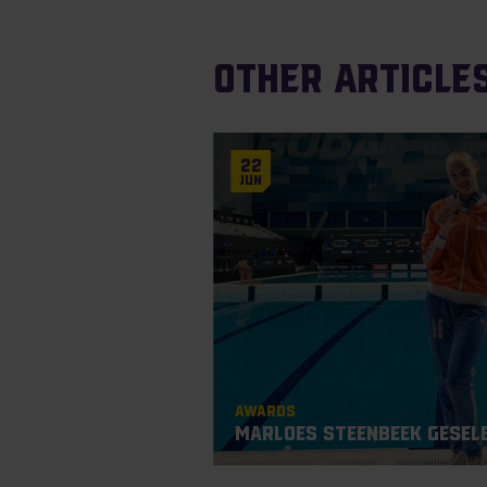
Other article
22
Jun
Awards
Marloes Steenbeek gesel