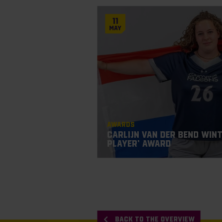
11
May
Awards
Carlijn van der Bend win
Player’ award
BACK TO THE OVERVIEW