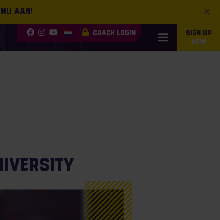
×
 nu aan!
COACH LOGIN
SIGN UP
NOW
niversity