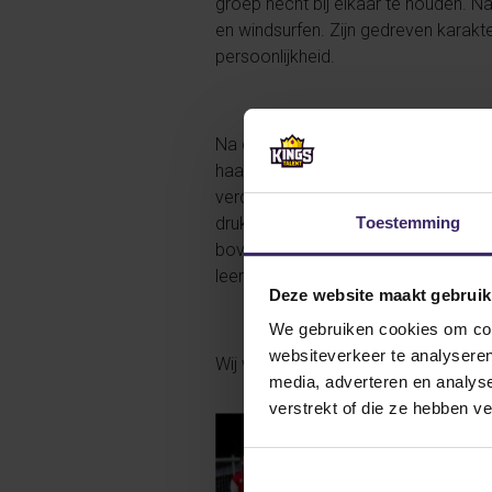
groep hecht bij elkaar te houden. Na
en windsurfen. Zijn gedreven karak
persoonlijkheid.
Na de zomer zal Gijs de oversteek 
haalt de universiteit een uiterst be
verdediging uit de voeten kan. Zijn 
Toestemming
druk. Gijs controleert de wedstrijd m
bovengemiddelde snelheid en dreiging
leergierige aanvoerder en een absol
Deze website maakt gebruik
We gebruiken cookies om cont
websiteverkeer te analyseren
Wij wensen Gijs heel veel plezier en
media, adverteren en analys
verstrekt of die ze hebben v