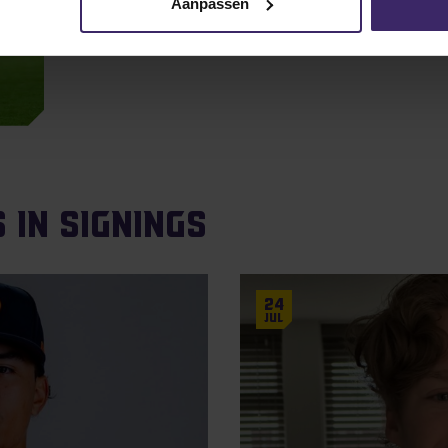
Aanpassen
 in Signings
24
Jul