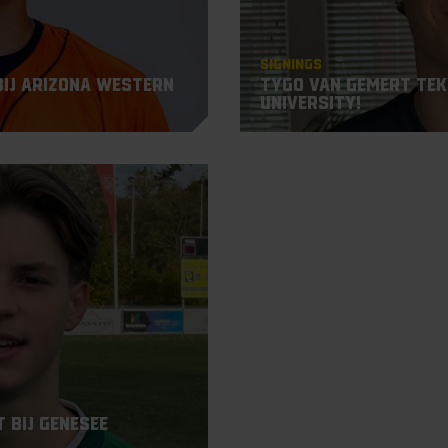
Signings
bij Arizona Western
Tygo van Gemert teke
University!
 bij Genesee