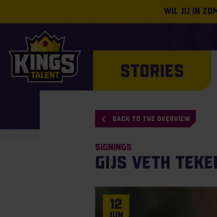
Wil jij in z
STORIES
BACK TO THE OVERVIEW
Signings
Gijs Veth teke
12
Jun