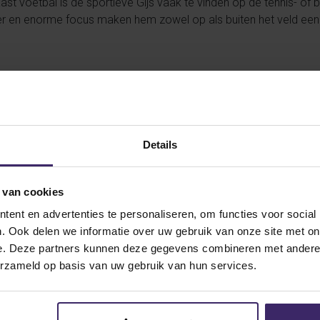
ast voetbal is de sportieve Gijs vaak te vinden op de tennis- of 
ter en enorme focus maken hem zowel op als buiten het veld een
maken naar Canada om voetbal en studie te combineren aan Vanc
trouwbare verdedigende middenvelder in huis, die tevens centraal
spel kenmerkt zich door rust aan de bal, een ijzersterk positiespe
Details
et zijn precieze passing en bewaakt de balans in het elftal. Met zi
 bij standaardsituaties is hij negentig minuten lang van onschat
ute versterking voor zijn nieuwe team.
 van cookies
ent en advertenties te personaliseren, om functies voor social
. Ook delen we informatie over uw gebruik van onze site met on
 succes in Canada!
e. Deze partners kunnen deze gegevens combineren met andere i
erzameld op basis van uw gebruik van hun services.