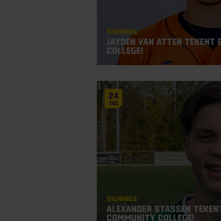
Signings
Jayden Van Atten tekent 
College!
24
Jul
Signings
Alexander Stassen tekent
Community College!