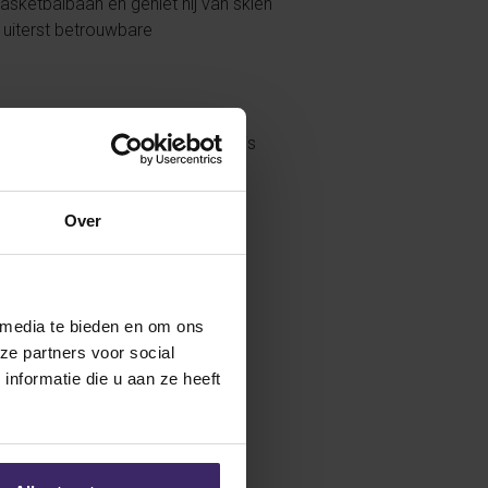
basketbalbaan en geniet hij van skiën
 uiterst betrouwbare
ouver Island University. Met Gijs
 op het middenveld of in de
l en een perfect overzicht onder
Over
jn uitstekende conditie,
bare waarde. Gijs is een zeer
 media te bieden en om ons
ze partners voor social
nformatie die u aan ze heeft