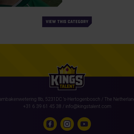
VIEW THIS CATEGORY
ambakenwetering 8b,
5231DC
's-Hertogenbosch
/ The Netherlan
+31 6 39 61 45 38
/
info@kingstalent.com