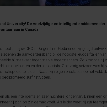
land University! De veelzijdige en intelligente middenvelde
vontuur aan in Canada.
 voetballen bij sv DRC in Durgerdam. Gedurende zijn jeugd ontwikk
eizoenen de aanvoerdersband bij de hoogste jeugdelftallen van 
speelde hij steevast tegen sterke tegenstanders. Zo kroonde hij 
chttien doelpunten en dertien assists. Ook vorig seizoen was hij
otiepoule te leiden. Naast zijn eigen prestaties op het veld, dee
s gediplomeerd surfinstructeur.
ven als een intelligente en zeer nuchtere jongeman. Binnen een g
f wanneer hij zich op zijn gemak voelt. Als leider weet hij zijn team