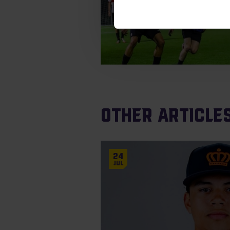
Other articles
24
Jul