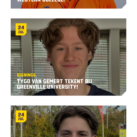
24
Jul
Signings
Tygo van Gemert tekent bij
Greenville University!
24
Jul