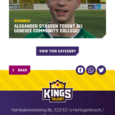
Signings
Alexander Stassen tekent bij
Genesee Community College!
VIEW THIS CATEGORY
BACK
Hambakenwetering 8b,
5231DC
's-Hertogenbosch
/