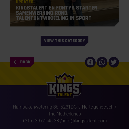
Updates
KingsTalent en Fontys starten
samenwerking rond
talentontwikkeling in sport
VIEW THIS CATEGORY
BACK
Hambakenwetering 8b,
5231DC
's-Hertogenbosch
/
The Netherlands
+31 6 39 61 45 38
/
info@kingstalent.com