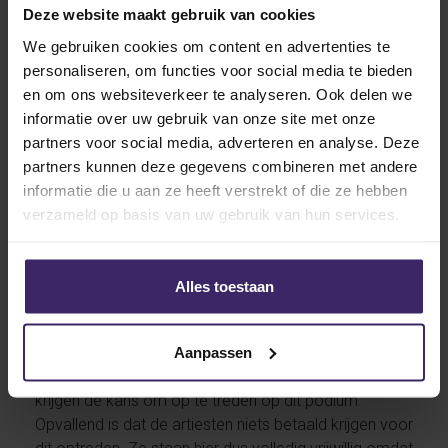
Deze website maakt gebruik van cookies
maakten. Een opvallende reclame was die van Disney,
die ´100 years of Wonder´, oftewel hun 100-jarig
We gebruiken cookies om content en advertenties te
bestaan vierden. Andere reclames kwamen onder
personaliseren, om functies voor social media te bieden
andere van de Amerikaanse versie van The Masked
en om ons websiteverkeer te analyseren. Ook delen we
Singer, Heineken en Doritos.
informatie over uw gebruik van onze site met onze
partners voor social media, adverteren en analyse. Deze
partners kunnen deze gegevens combineren met andere
informatie die u aan ze heeft verstrekt of die ze hebben
Halftime show
verzameld op basis van uw gebruik van hun services.
Dit jaar kreeg Rihanna de eer om in de pauze van de
wedstrijd op te treden. De zwangere zangeres zette
een grote show neer. Ze vloog op een zwevend
Alles toestaan
podium door het stadion in Arizona. Het was haar
eerste live optreden in meer dan vijf jaar. Deze
Aanpassen
halftime show is iets waar de Super Bowl om bekend
staat. Alleen de allergrootste artiesten van de wereld
krijgen de kans om op te treden op dit podium.
Opvallend is dat de artiesten niets betaald krijgen voor