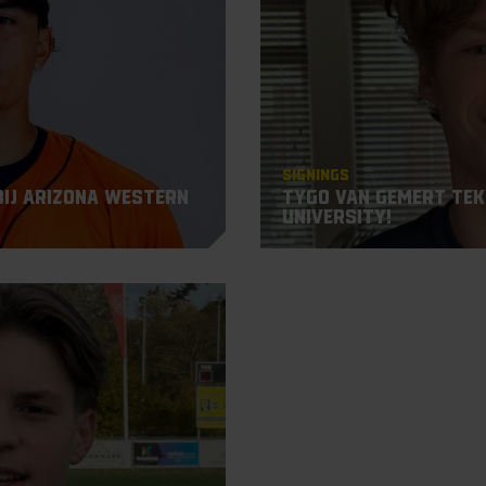
Signings
bij Arizona Western
Tygo van Gemert teke
University!