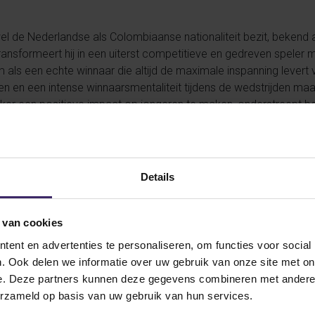
wel de Nederlandse als Colombiaanse nationaliteit bezit, bekend a
 transformeert hij in een uiterst competitieve en gedreven spele
als een echte winnaar die altijd de maximale inspanning levert 
nen en een intense winnaarsmentaliteit tijdens de wedstrijden m
erker een positieve impact op jongeren te maken, onderstreept bo
Details
eedt Derren in de voetsporen van andere talenten die via KingsTal
van Sanchez haalt het team een creatieve aanvaller in huis die o
een uitstekende techniek en is levensgevaarlijk in de één-tegen-één
 van cookies
passen perfect bij het Amerikaanse voetbal. De universiteit biedt
olgen.
ent en advertenties te personaliseren, om functies voor social
. Ook delen we informatie over uw gebruik van onze site met on
e. Deze partners kunnen deze gegevens combineren met andere i
erzameld op basis van uw gebruik van hun services.
en succes bij West Virginia Tech University!