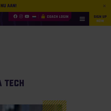
×
 nu aan!
COACH LOGIN
SIGN UP
NOW
a Tech