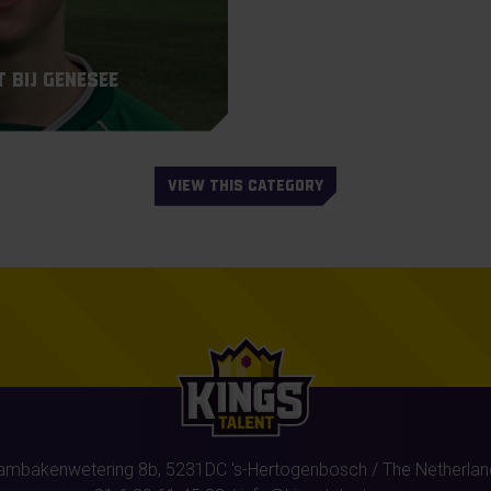
 bij Genesee
VIEW THIS CATEGORY
ambakenwetering 8b,
5231DC
's-Hertogenbosch
/ The Netherlan