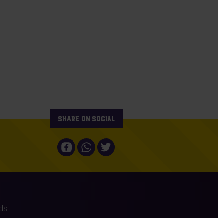
Share on social
ds