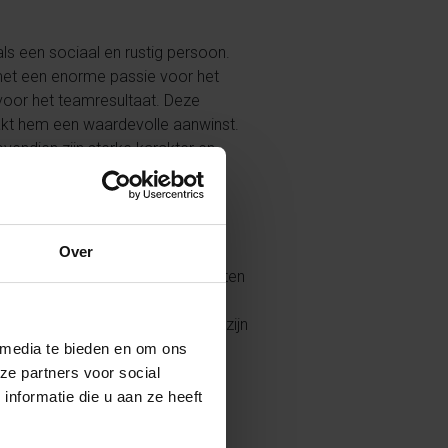
ls een sociaal en rustig persoon.
r met een enorme passie voor het
voor het teamresultaat. Deze
aakt hem een waardevolle aanwinst.
vendien zijn sterke karakter en
Over
ent eerder de stap naar deze
veral in de voorhoede uit de voeten
 duels. Zijn directe speelstijl en
 hem bovendien de ideale plek om zijn
 media te bieden en om ons
ze partners voor social
nformatie die u aan ze heeft