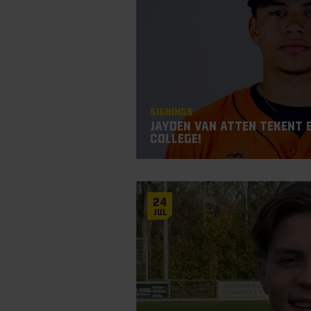
Signings
Jayden Van Atten tekent 
College!
24
Jul