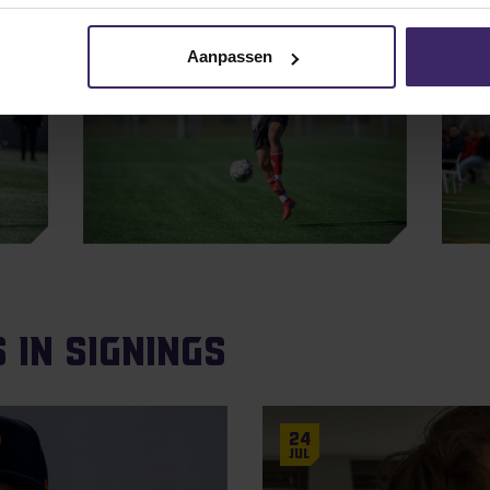
Aanpassen
 in Signings
24
Jul