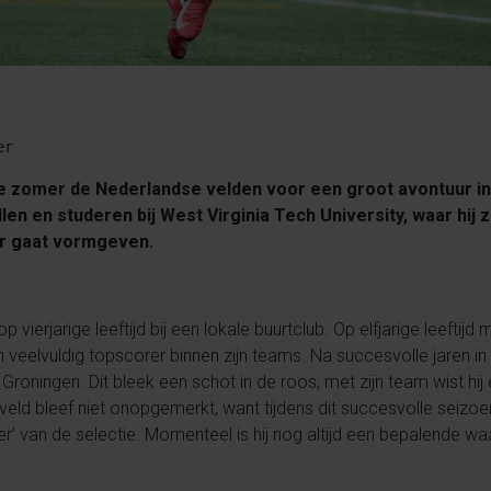
er
 zomer de Nederlandse velden voor een groot avontuur in
len en studeren bij West Virginia Tech University, waar hij z
er gaat vormgeven.
 vierjarige leeftijd bij een lokale buurtclub. Op elfjarige leeftij
en veelvuldig topscorer binnen zijn teams. Na succesvolle jaren i
 Groningen. Dit bleek een schot in de roos; met zijn team wist h
 veld bleef niet onopgemerkt, want tijdens dit succesvolle seizo
r’ van de selectie. Momenteel is hij nog altijd een bepalende waar