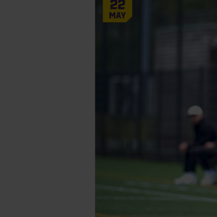
22
May