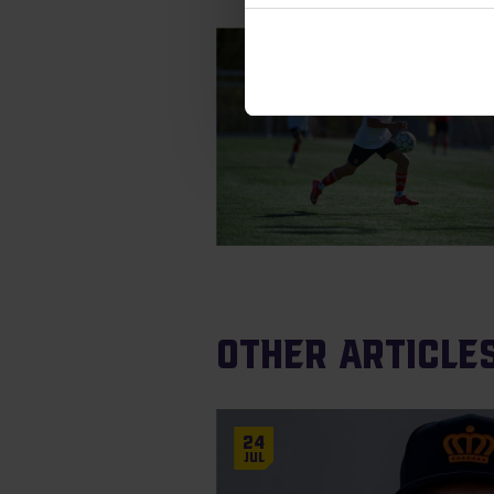
Other articles
24
Jul