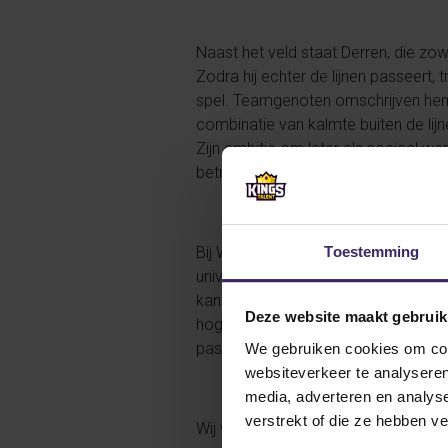
Naast het veld staat Derren, die zo
Zodra hij echter de lijnen passeert,
spel. Teamgenoten omschrijven hem 
combinatie van kalmte buiten de lij
Zijn ambitie om later als sociaal w
betrokkenheid.
Toestemming
Bij West Virginia Tech University tr
universiteit maakten. Met de komst 
kan. Hij is tweebenig, beschikt over 
Deze website maakt gebruik
hoge intensiteit bij het drukzetten 
passie voor Social Work verder te v
We gebruiken cookies om cont
websiteverkeer te analyseren
media, adverteren en analys
verstrekt of die ze hebben v
Wij wensen Derren heel veel plezier 