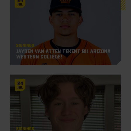
24
Jul
Signings
Jayden Van Atten tekent bij Arizona
Western College!
24
Jul
Signings