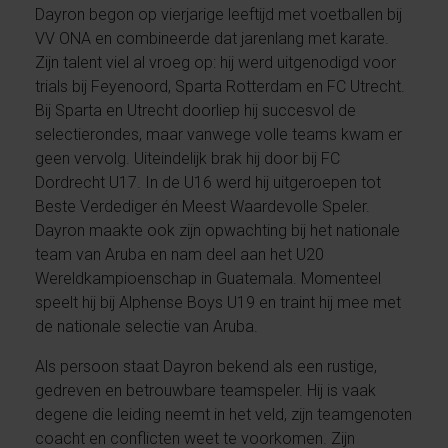
Dayron begon op vierjarige leeftijd met voetballen bij
VV ONA en combineerde dat jarenlang met karate.
Zijn talent viel al vroeg op: hij werd uitgenodigd voor
trials bij Feyenoord, Sparta Rotterdam en FC Utrecht.
Bij Sparta en Utrecht doorliep hij succesvol de
selectierondes, maar vanwege volle teams kwam er
geen vervolg. Uiteindelijk brak hij door bij FC
Dordrecht U17. In de U16 werd hij uitgeroepen tot
Beste Verdediger én Meest Waardevolle Speler.
Dayron maakte ook zijn opwachting bij het nationale
team van Aruba en nam deel aan het U20
Wereldkampioenschap in Guatemala. Momenteel
speelt hij bij Alphense Boys U19 en traint hij mee met
de nationale selectie van Aruba.
Als persoon staat Dayron bekend als een rustige,
gedreven en betrouwbare teamspeler. Hij is vaak
degene die leiding neemt in het veld, zijn teamgenoten
coacht en conflicten weet te voorkomen. Zijn