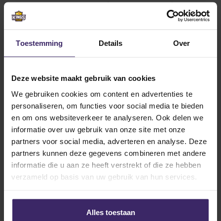
American Jack Harrisson (Eng, Wake Forrest) was de
eerste van first round pick.
Daarnaast zijn we deelgenoot geweest van de eerste
Toestemming
Details
Over
field sessions. Een daarvan was de field session
onder leiding van Anson Dorrance (head women’s
soccer coach of North Carolina University). Je kunt
Deze website maakt gebruik van cookies
wel stellen dat het dames voetbal op een ander
We gebruiken cookies om content en advertenties te
niveau wordt uitgeoefend dan we in Nederland
personaliseren, om functies voor social media te bieden
gewend zijn.
en om ons websiteverkeer te analyseren. Ook delen we
Vooralsnog hebben we door het drukke schema en
informatie over uw gebruik van onze site met onze
meetings hebben we nog weinig kunnen genieten van
partners voor social media, adverteren en analyse. Deze
het bar district in Baltimore. Van diverse coaches
partners kunnen deze gegevens combineren met andere
hebben we bar-tips meegekregen. Wellicht dat
informatie die u aan ze heeft verstrekt of die ze hebben
vrijdagavond hier meer ruimte voor biedt.
verzameld op basis van uw gebruik van hun services.
Alles toestaan
Day 3 – Coach meetings & Bar night