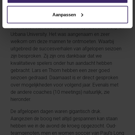
Aanpassen
Dag 3 stond in het teken van (onder andere)
ontmoeten van coaches van Mercyhurst University en
Urbana University. Het was aangenaam en zeer
welkom om deze mannen te ontmoeten. Waarbij
uitgebreid de succesverhalen van afgelopen seizoen
zijn besproken. Zij zijn ons dankbaar dat we
kwalitatieve spelers onder hun aandacht hebben
gebracht. Lars en Thom hebben een zeer goed
seizoen gedraaid. Daarnaast is er direct gesproken
over mogelijkheden voor volgend jaar. Evenals met
de andere coaches (10 meetings) natuurlijk, zie
hieronder.
De afgelopen dagen waren gigantisch druk.
Aangezien de boog niet altijd gespannen kan staan
hebben we in de avond de kroeg opgezocht. Oud-
teamgenoten, men en women soccer van Paul’s Long