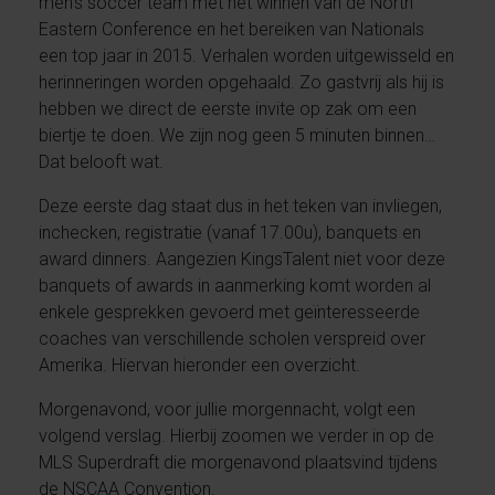
men’s soccer team met het winnen van de North
Eastern Conference en het bereiken van Nationals
een top jaar in 2015. Verhalen worden uitgewisseld en
herinneringen worden opgehaald. Zo gastvrij als hij is
hebben we direct de eerste invite op zak om een
biertje te doen. We zijn nog geen 5 minuten binnen…
Dat belooft wat.
Deze eerste dag staat dus in het teken van invliegen,
inchecken, registratie (vanaf 17.00u), banquets en
award dinners. Aangezien KingsTalent niet voor deze
banquets of awards in aanmerking komt worden al
enkele gesprekken gevoerd met geïnteresseerde
coaches van verschillende scholen verspreid over
Amerika. Hiervan hieronder een overzicht.
Morgenavond, voor jullie morgennacht, volgt een
volgend verslag. Hierbij zoomen we verder in op de
MLS Superdraft die morgenavond plaatsvind tijdens
de NSCAA Convention.