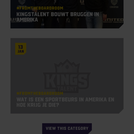
#Fromtheboardroom
KingsTalent bouwt bruggen in
Amerika
13
Jan
#Fromtheboardroom
Wat is een sportbeurs in Amerika en
hoe krijg je die?
VIEW THIS CATEGORY