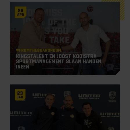
28
Apr
#Fromtheboardroom
KingsTalent en Joost Kooistra
Sportmanagement slaan handen
ineen
23
Jan