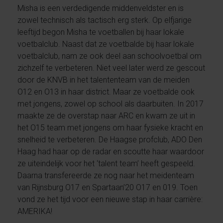
Misha is een verdedigende middenveldster en is
zowel technisch als tactisch erg sterk. Op elfjarige
leeftijd begon Misha te voetballen bij haar lokale
voetbalclub. Naast dat ze voetbalde bij haar lokale
voetbalclub, nam ze ook deel aan schoolvoetbal om
zichzelf te verbeteren. Niet veel later werd ze gescout
door de KNVB in het talententeam van de meiden
O12 en O13 in haar district. Maar ze voetbalde ook
met jongens, zowel op school als daarbuiten. In 2017
maakte ze de overstap naar ARC en kwam ze uit in
het O15 team met jongens om haar fysieke kracht en
snelheid te verbeteren. De Haagse profclub, ADO Den
Haag had haar op de radar en scoutte haar waardoor
ze uiteindelijk voor het ‘talent team’ heeft gespeeld.
Daarna transfereerde ze nog naar het meidenteam
van Rijnsburg O17 en Spartaan’20 O17 en 019. Toen
vond ze het tijd voor een nieuwe stap in haar carrière:
AMERIKA!