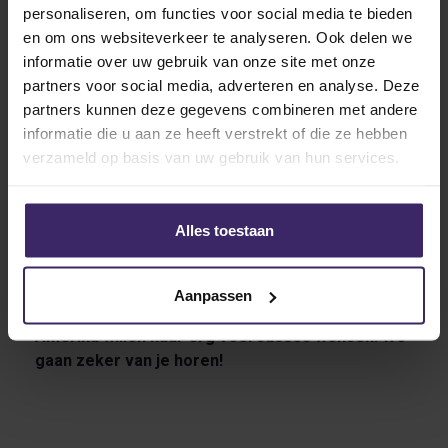
personaliseren, om functies voor social media te bieden
indruk. Uiteindelijk zijn beide partijen akkoord gegaan
en om ons websiteverkeer te analyseren. Ook delen we
en zien we Misha aankomende zomer op deze
informatie over uw gebruik van onze site met onze
school in Jefferson City.
partners voor social media, adverteren en analyse. Deze
Carson-Newman speelt haar wedstrijden in de South
partners kunnen deze gegevens combineren met andere
Atlantic Conference. In deze Conference werd
informatie die u aan ze heeft verstrekt of die ze hebben
afgelopen seizoen een gedeelde tweede plek
verzameld op basis van uw gebruik van hun services.
behaald met Wingate, ze eindigde boven teams als
Newberry en Lincoln Memorial. De Carson-Newman
Eagles zullen met Misha op het veld nóg betere
Alles toestaan
prestaties na willen streven om volgend seizoen nog
hoger te eindigen.
Aanpassen
We zijn erg benieuwd naar haar avonturen in
Amerika willen haar erg veel succes wensen! We
gaan zeker van je horen!