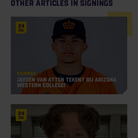
Other articles in Signings
24
Jul
Signings
Jayden Van Atten tekent bij Arizona
Western College!
24
Jul