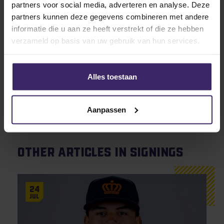
partners voor social media, adverteren en analyse. Deze
Wij wensen Bram heel veel succes en plezier bij
partners kunnen deze gegevens combineren met andere
Carthage College!
informatie die u aan ze heeft verstrekt of die ze hebben
verzameld op basis van uw gebruik van hun services.
Alles toestaan
Aanpassen
Other articles in Signings
24
Jul