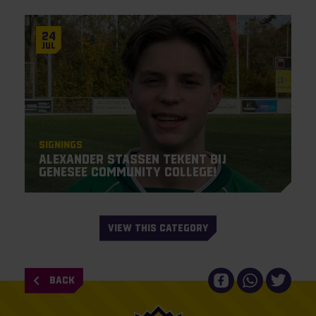
24
Jul
Signings
Alexander Stassen tekent bij
Genesee Community College!
VIEW THIS CATEGORY
BACK