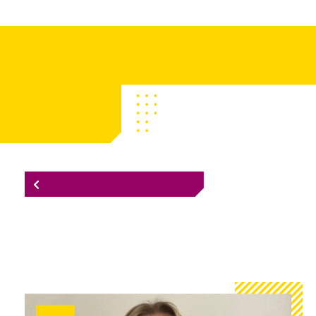
STORIES
BACK TO THE OVERVIEW
Signings
Sophie Biewenga tekent bij
Morningside University