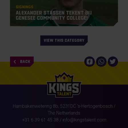
Signings
Alexander Stassen tekent bij
Genesee Community College!
VIEW THIS CATEGORY
BACK
Hambakenwetering 8b,
5231DC
's-Hertogenbosch
/
The Netherlands
+31 6 39 61 45 38
/
info@kingstalent.com