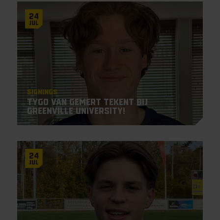
24
Jul
Signings
Tygo van Gemert tekent bij
Greenville University!
24
Jul