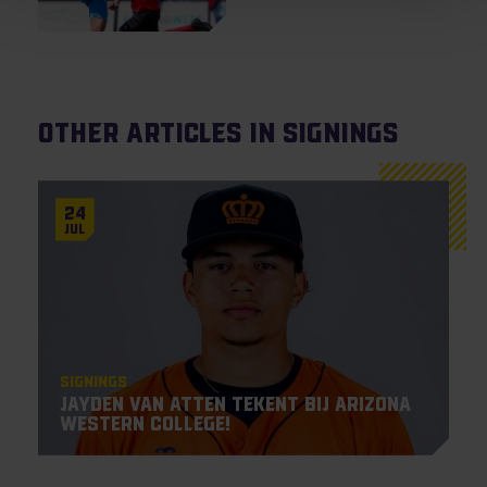
Other articles in Signings
24
Jul
Signings
Jayden Van Atten tekent bij Arizona
Western College!