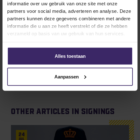
informatie over uw gebruik van onze site met onze
het de ideale plek maakt voor Laurens om zich verder
partners voor social media, adverteren en analyse. Deze
te ontwikkelen.
partners kunnen deze gegevens combineren met andere
Wij wensen Laurens ontzettend veel succes en plezier
informatie die u aan ze heeft verstrekt of die ze hebben
aan de Amerikaanse westkust!
verzameld op basis van uw gebruik van hun services.
Alles toestaan
Aanpassen
Other articles in Signings
24
Jul