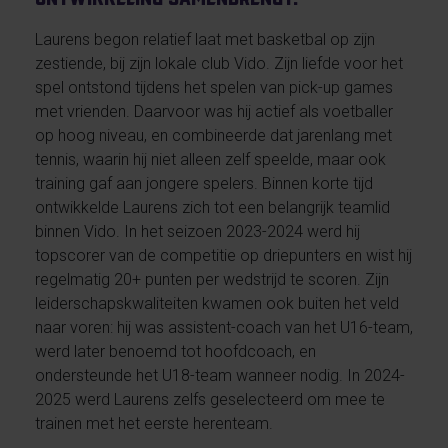
Laurens begon relatief laat met basketbal op zijn
zestiende, bij zijn lokale club Vido. Zijn liefde voor het
spel ontstond tijdens het spelen van pick-up games
met vrienden. Daarvoor was hij actief als voetballer
op hoog niveau, en combineerde dat jarenlang met
tennis, waarin hij niet alleen zelf speelde, maar ook
training gaf aan jongere spelers. Binnen korte tijd
ontwikkelde Laurens zich tot een belangrijk teamlid
binnen Vido. In het seizoen 2023-2024 werd hij
topscorer van de competitie op driepunters en wist hij
regelmatig 20+ punten per wedstrijd te scoren. Zijn
leiderschapskwaliteiten kwamen ook buiten het veld
naar voren: hij was assistent-coach van het U16-team,
werd later benoemd tot hoofdcoach, en
ondersteunde het U18-team wanneer nodig. In 2024-
2025 werd Laurens zelfs geselecteerd om mee te
trainen met het eerste herenteam.