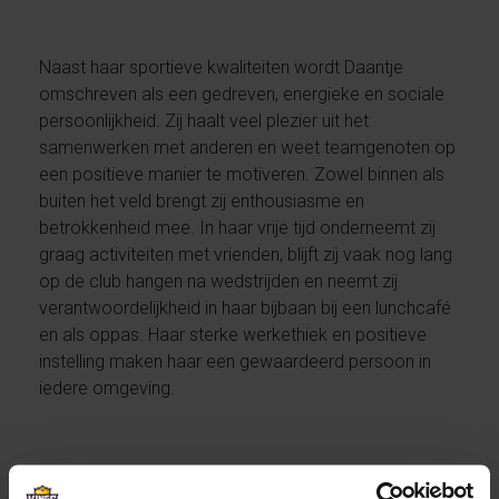
Naast haar sportieve kwaliteiten wordt Daantje
omschreven als een gedreven, energieke en sociale
persoonlijkheid. Zij haalt veel plezier uit het
samenwerken met anderen en weet teamgenoten op
een positieve manier te motiveren. Zowel binnen als
buiten het veld brengt zij enthousiasme en
betrokkenheid mee. In haar vrije tijd onderneemt zij
graag activiteiten met vrienden, blijft zij vaak nog lang
op de club hangen na wedstrijden en neemt zij
verantwoordelijkheid in haar bijbaan bij een lunchcafé
en als oppas. Haar sterke werkethiek en positieve
instelling maken haar een gewaardeerd persoon in
iedere omgeving.
Na de zomer zal Daantje haar carrière vervolgen aan