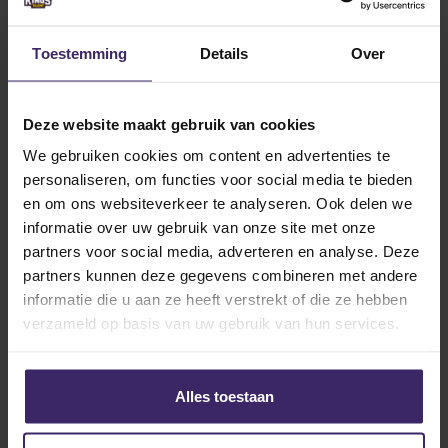
University of Louisville. De universiteit staat bekend
om haar ambitieuze sportcultuur en uitstekende
faciliteiten voor student-atleten. Met Bakker haalt
Toestemming
Details
Over
Louisville een veelzijdige speelster binnen die zowel
als verdediger als op het middenveld uit de voeten
Deze website maakt gebruik van cookies
kan. Haar atletisch vermogen, wedstrijdmentaliteit en
ervaring als aanvoerder zorgen ervoor dat zij een
We gebruiken cookies om content en advertenties te
belangrijke bijdrage kan leveren binnen een team.
personaliseren, om functies voor social media te bieden
Daarnaast onderscheidt zij zich door haar werklust,
en om ons websiteverkeer te analyseren. Ook delen we
leiderschap en de energie die zij iedere training en
informatie over uw gebruik van onze site met onze
wedstrijd meebrengt. Eigenschappen die perfect
partners voor social media, adverteren en analyse. Deze
aansluiten bij de uitdagingen die haar in de Verenigde
partners kunnen deze gegevens combineren met andere
Staten te wachten staan.
informatie die u aan ze heeft verstrekt of die ze hebben
verzameld op basis van uw gebruik van hun services.
Wij wensen Daantje heel veel plezier en succes bij
Alles toestaan
University of Louisville!