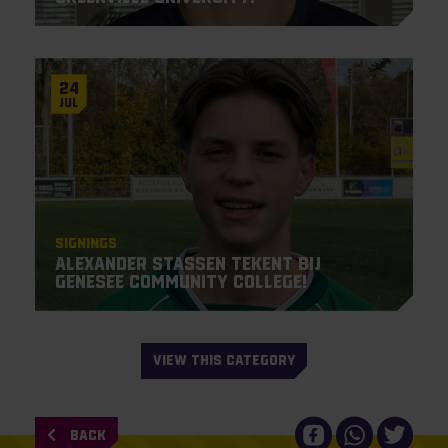
24
Jul
Signings
Alexander Stassen tekent bij
Genesee Community College!
VIEW THIS CATEGORY
BACK