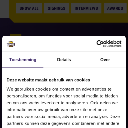
SHOW ALL
SIGNINGS
INTERVIEWS
AWARDS
7
Aug
Signings
News Flash! Valerie Fleijsman
Toestemming
Details
Over
tekent bij The University of
Louisiana Monroe
Deze website maakt gebruik van cookies
Share on social
We gebruiken cookies om content en advertenties te
READ MORE
personaliseren, om functies voor social media te bieden
en om ons websiteverkeer te analyseren. Ook delen we
informatie over uw gebruik van onze site met onze
partners voor social media, adverteren en analyse. Deze
partners kunnen deze gegevens combineren met andere