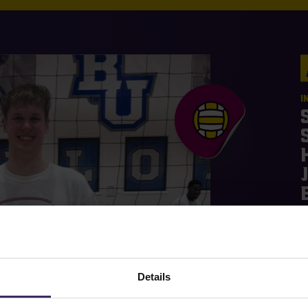
I
S
Details