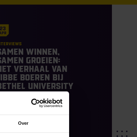
23
Apr
nterviews
Samen winnen,
samen groeien:
het verhaal van
Jibbe Boeren bij
Bethel University
hare on social
Over
READ MORE