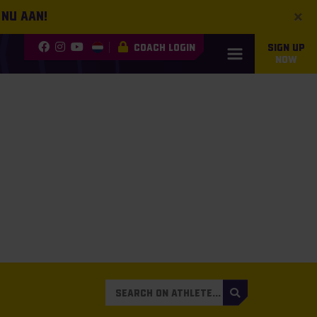
×
 nu aan!
COACH LOGIN
SIGN UP
NOW