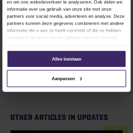
voor een lunch waar alle wedstrijden en prestaties
en om ons websiteverkeer te analyseren. Ook delen we
nog eens besproken konden worden. Vervolgens
informatie over uw gebruik van onze site met onze
kregen de coaches nog zo’n twee uur de kans om
partners voor social media, adverteren en analyse. Deze
een persoonlijk gesprek aan te gaan met de
partners kunnen deze gegevens combineren met andere
speelsters die een goede indruk wisten te maken de
informatie die u aan ze heeft verstrekt of die ze hebben
afgelopen twee dagen.
verzameld op basis van uw gebruik van hun services.
Alles toestaan
Al met al hebben wij, samen met onze 17 aanwezige
Nederlandse talenten, het als een zeer leuke en
geslaagde showcase ervaren. Namens KingsTalent
Aanpassen
willen wij alle betrokkenen enorm bedanken voor het
maken van een enorm leuk en leerzaam event!
Other articles in Updates