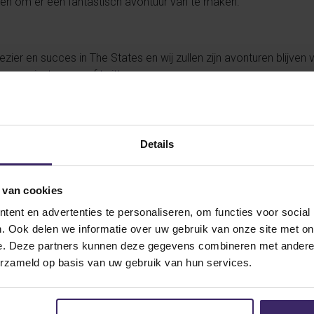
ren om er een fantastisch avontuur van te maken.
zier en succes in The States en wij zullen zijn avonturen blijven vo
 ons op
instagram
of
twitter
.
rika te sporten en studeren? Meld je
hier
vrijblijvend aan en
Details
 van cookies
 from Geert Bijl
ent en advertenties te personaliseren, om functies voor social
. Ook delen we informatie over uw gebruik van onze site met on
e. Deze partners kunnen deze gegevens combineren met andere i
13
erzameld op basis van uw gebruik van hun services.
Sep