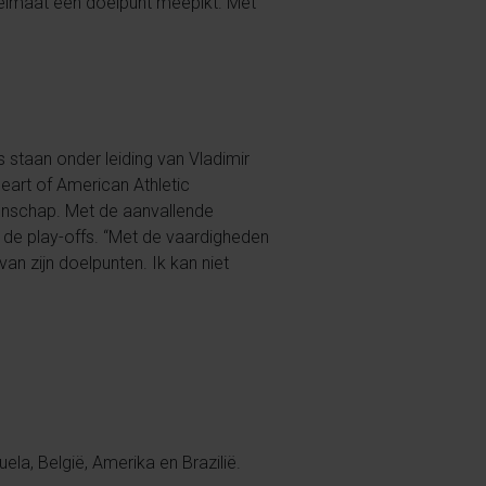
gelmaat een doelpunt meepikt. Met
s staan onder leiding van Vladimir
Heart of American Athletic
oenschap. Met de aanvallende
 de play-offs. “Met de vaardigheden
an zijn doelpunten. Ik kan niet
ela, België, Amerika en Brazilië.