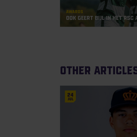
Awards
Ook Geert Bijl in het RSC
Other articles
24
Jul