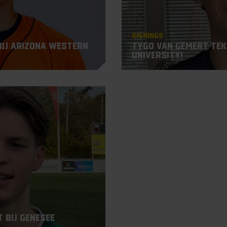
Signings
bij Arizona Western
Tygo van Gemert teke
University!
 bij Genesee