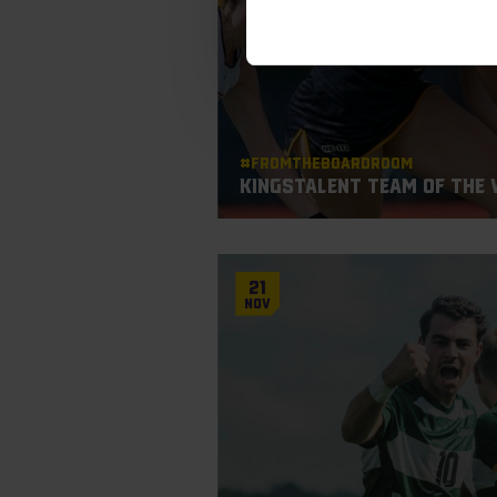
#Fromtheboardroom
KingsTalent Team of the 
21
Nov