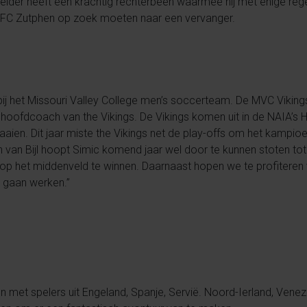
lder heeft een krachtig rechterbeen waarmee hij met enige re
al FC Zutphen op zoek moeten naar een vervanger.
an bij het Missouri Valley College men’s soccerteam. De MVC Viking
s hoofdcoach van the Vikings. De Vikings komen uit in de NAIA’s 
ien. Dit jaar miste the Vikings net de play-offs om het kampi
van Bijl hoopt Simic komend jaar wel door te kunnen stoten tot
 op het middenveld te winnen. Daarnaast hopen we te profiteren v
 gaan werken.”
en met spelers uit Engeland, Spanje, Servië. Noord-Ierland, Venezu