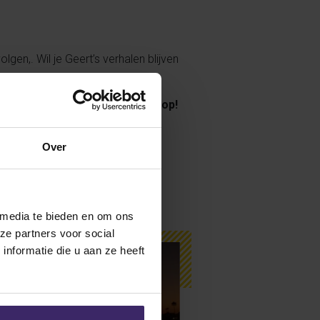
lgen,. Wil je Geert’s verhalen blijven
 wij nemen snel met je contact op!
Over
 media te bieden en om ons
ze partners voor social
nformatie die u aan ze heeft