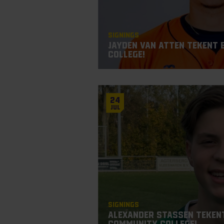
Signings
Jayden Van Atten tekent 
College!
24
Jul
Signings
Alexander Stassen tekent
Community College!