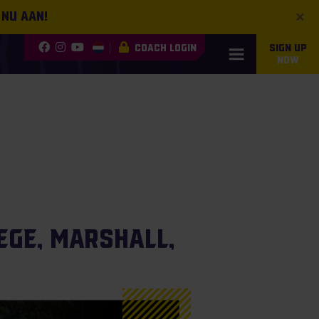
×
 nu aan!
COACH LOGIN
SIGN UP
NOW
lege, Marshall,