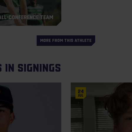
 All-Conference Team
MORE FROM THIS ATHLETE
 in Signings
24
Jul