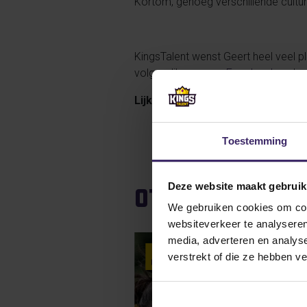
Kortom, genoeg verschillende cultu
KingsTalent wenst Geert heel veel ple
volgen; like ons op
Facebook
, volg
Lijkt jou het ook leuk om in Ame
Toestemming
Deze website maakt gebruik
Other articles
We gebruiken cookies om cont
websiteverkeer te analyseren
media, adverteren en analys
13
verstrekt of die ze hebben v
Oct