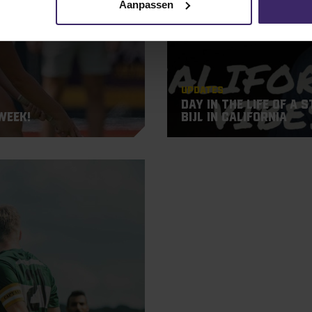
Aanpassen
Updates
Day in the Life of a 
Week!
Bijl in California