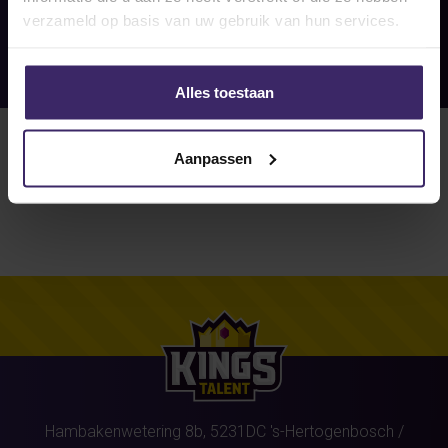
verzameld op basis van uw gebruik van hun services.
Alles toestaan
Aanpassen
Hambakenwetering 8b,
5231DC
's-Hertogenbosch
/