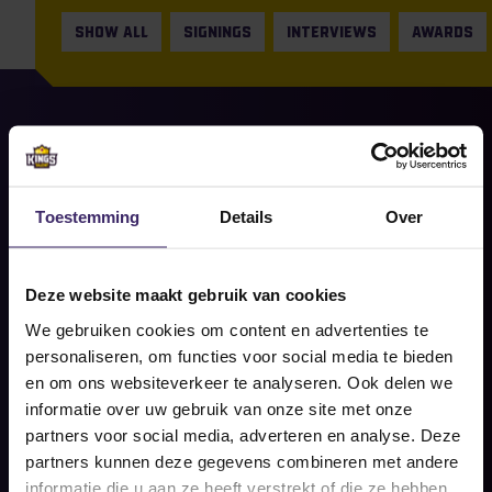
SHOW ALL
SIGNINGS
INTERVIEWS
AWARDS
21
May
Signings
Toestemming
Details
Over
Yske Brongersma nieuwste
aanwinst van The Setters
Deze website maakt gebruik van cookies
Share on social
We gebruiken cookies om content en advertenties te
READ MORE
personaliseren, om functies voor social media te bieden
en om ons websiteverkeer te analyseren. Ook delen we
informatie over uw gebruik van onze site met onze
partners voor social media, adverteren en analyse. Deze
partners kunnen deze gegevens combineren met andere
informatie die u aan ze heeft verstrekt of die ze hebben